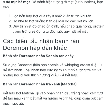
ở
độ mịn bề mặt
. Để tránh hiện tượng rỗ mặt (air bubbles), bạn
cần:
Lọc hỗn hợp bột qua rây ít nhất 2 lần trước khi rán.
Gõ nhẹ tô bột xuống bàn để loại bỏ các bọt khí lớn.
Duy trì nhiệt độ chảo ổn định; nếu chảo quá nóng, protein
trong trứng sẽ đông tụ đột ngột gây nứt bề mặt.
Các biến tấu nhân bánh rán
Doremon hấp dẫn khác
Bánh rán Doremon nhân Socola tan chảy
Sử dụng Ganache (hỗn hợp socola và whipping cream tỉ lệ 1:1)
để làm nhân. Loại nhân này cực kỳ thu hút đối tượng trẻ em và
những người yêu thích hương vị Âu - Á kết hợp.
Bánh rán Doremon nhân trà xanh (Matcha)
Kết hợp bột Matcha Uji vào phần nhân đậu trắng hoặc kem tươi
để tạo màu xanh bắt mắt và hương vị tinh tế, giúp giảm bớt cảm
giác ngọt gắt.