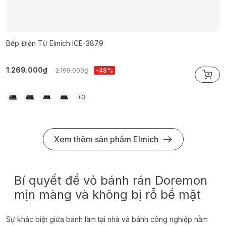
Bếp Điện Từ Elmich ICE-3879
B
1.269.000₫
9
2.199.000₫
-48%
+3
Xem thêm sản phẩm Elmich
Bí quyết để vỏ bánh rán Doremon
mịn màng và không bị rỗ bề mặt
Sự khác biệt giữa bánh làm tại nhà và bánh công nghiệp nằm