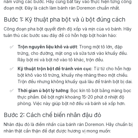
nắm vững các bước. Hãy cùng bắt tay vào thực hiện từng công
đoạn một. Đây là cách làm bánh rán Doremon chuẩn nhất.
Bước 1: Kỹ thuật pha bột và ủ bột đúng cách
Công đoạn pha bột quyết định độ xốp và mịn của vỏ bánh. Hãy
tuân thủ các bước sau đây để có hỗn hợp bột hoàn hảo:
Trộn nguyên liệu khô và ướt
: Trong một tô lớn, đập
trứng, cho đường, mật ong và sữa tươi vào khuấy đều.
Rây bột mì và bột nở vào tô khác, trộn đều.
Kỹ thuật trộn bột để tránh vón cục
: Từ từ cho hỗn hợp
bột khô vào tô trứng, khuấy nhẹ nhàng theo một chiều.
Trộn đều nhưng không khuấy quá lâu để tránh bột bị dai.
Thời gian ủ bột lý tưởng
: Bọc kín tô bột bằng màng bọc
thực phẩm. Để bột nghỉ khoảng 15-20 phút ở nhiệt độ
phòng. Việc này giúp bột nở đều và bánh sẽ xốp hơn.
Bước 2: Cách chế biến nhân đậu đỏ
Nhân đậu đỏ là điểm nhấn của bánh rán Doremon. Hãy chuẩn bị
nhân thật cẩn thận để đạt được hương vị mong muốn: