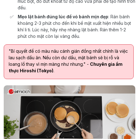
múc bột, đổ dứt khoát từ độ cao vừa phải để tạo hình tròn
đều.
Mẹo lật bánh đúng lúc để vỏ bánh mịn đẹp
: Rán bánh
khoảng 2-3 phút cho đến khi bề mặt xuất hiện nhiều bọt
khí li ti. Lúc này, hãy nhẹ nhàng lật bánh. Rán thêm 1-2
phút cho mặt còn lại vàng đều.
"Bí quyết để có màu nâu cánh gián đồng nhất chính là việc
lau sạch dầu ăn. Nếu còn dư dầu, mặt bánh sẽ bị rỗ và
loang lổ thay vì mịn màng như nhung." -
Chuyên gia ẩm
thực Hiroshi (Tokyo)
.