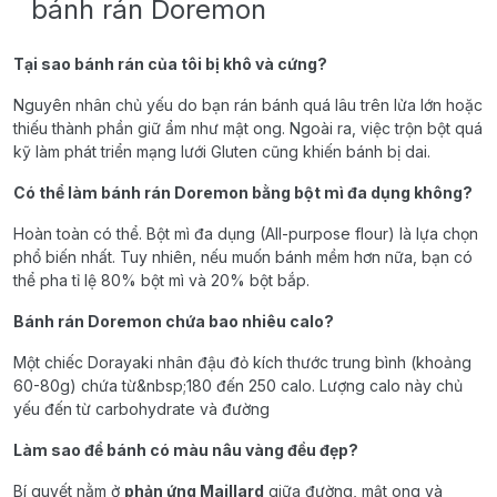
bánh rán Doremon
Tại sao bánh rán của tôi bị khô và cứng?
Nguyên nhân chủ yếu do bạn rán bánh quá lâu trên lửa lớn hoặc
thiếu thành phần giữ ẩm như mật ong. Ngoài ra, việc trộn bột quá
kỹ làm phát triển mạng lưới Gluten cũng khiến bánh bị dai.
Có thể làm bánh rán Doremon bằng bột mì đa dụng không?
Hoàn toàn có thể. Bột mì đa dụng (All-purpose flour) là lựa chọn
phổ biến nhất. Tuy nhiên, nếu muốn bánh mềm hơn nữa, bạn có
thể pha tỉ lệ 80% bột mì và 20% bột bắp.
Bánh rán Doremon chứa bao nhiêu calo?
Một chiếc Dorayaki nhân đậu đỏ kích thước trung bình (khoảng
60-80g) chứa từ&nbsp;180 đến 250 calo. Lượng calo này chủ
yếu đến từ carbohydrate và đường
Làm sao để bánh có màu nâu vàng đều đẹp?
Bí quyết nằm ở
phản ứng Maillard
giữa đường, mật ong và