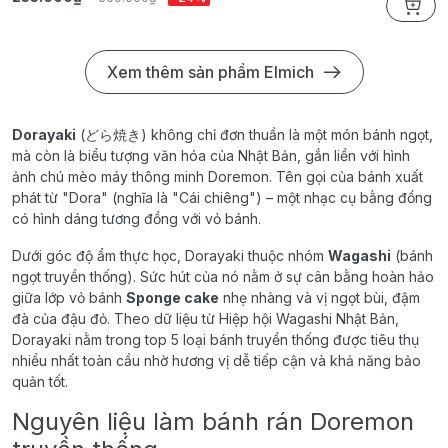
Xem thêm sản phẩm Elmich
Dorayaki
(どら焼き) không chỉ đơn thuần là một món bánh ngọt,
mà còn là biểu tượng văn hóa của Nhật Bản, gắn liền với hình
ảnh chú mèo máy thông minh Doremon. Tên gọi của bánh xuất
phát từ "Dora" (nghĩa là "Cái chiêng") – một nhạc cụ bằng đồng
có hình dáng tương đồng với vỏ bánh.
Dưới góc độ ẩm thực học, Dorayaki thuộc nhóm
Wagashi
(bánh
ngọt truyền thống). Sức hút của nó nằm ở sự cân bằng hoàn hảo
giữa lớp vỏ bánh
Sponge cake
nhẹ nhàng và vị ngọt bùi, đậm
đà của đậu đỏ. Theo dữ liệu từ Hiệp hội Wagashi Nhật Bản,
Dorayaki nằm trong top 5 loại bánh truyền thống được tiêu thụ
nhiều nhất toàn cầu nhờ hương vị dễ tiếp cận và khả năng bảo
quản tốt.
Nguyên liệu làm bánh rán Doremon