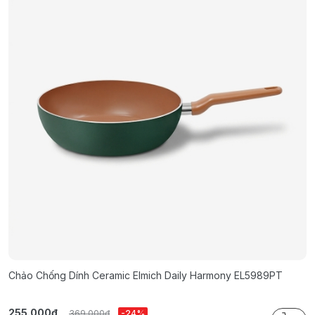
Chảo Chống Dính Ceramic Elmich Daily Harmony EL5989PT
C
255.000₫
2
369.000₫
-24%