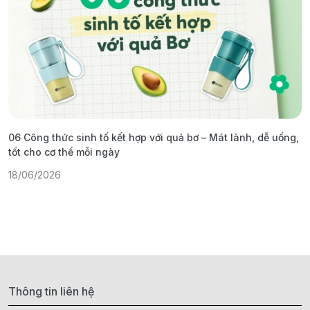
06 Công thức sinh tố kết hợp với quả bơ – Mát lành, dễ uống,
G
tốt cho cơ thể mỗi ngày
ả
18/06/2026
1
Thông tin liên hệ