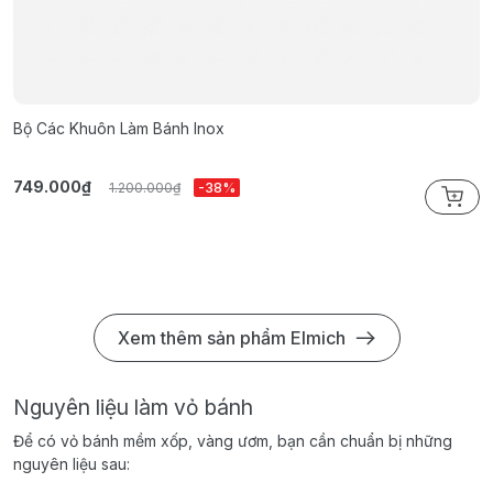
Bộ Các Khuôn Làm Bánh Inox
B
749.000₫
2
1.200.000₫
-38%
Xem thêm sản phẩm Elmich
Nguyên liệu làm vỏ bánh
Để có vỏ bánh mềm xốp, vàng ươm, bạn cần chuẩn bị những
nguyên liệu sau: