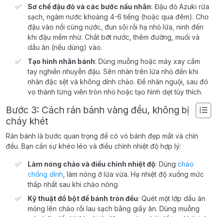
Sơ chế đậu đỏ và các bước nấu nhân
: Đậu đỏ Azuki rửa
sạch, ngâm nước khoảng 4-6 tiếng (hoặc qua đêm). Cho
đậu vào nồi cùng nước, đun sôi rồi hạ nhỏ lửa, ninh đến
khi đậu mềm nhừ. Chắt bớt nước, thêm đường, muối và
dầu ăn (nếu dùng) vào.
Tạo hình nhân bánh
: Dùng muỗng hoặc máy xay cầm
tay nghiền nhuyễn đậu. Sên nhân trên lửa nhỏ đến khi
nhân đặc sệt và không dính chảo. Để nhân nguội, sau đó
vo thành từng viên tròn nhỏ hoặc tạo hình dẹt tùy thích.
Bước 3: Cách rán bánh vàng đều, không bị
cháy khét
Rán bánh là bước quan trọng để có vỏ bánh đẹp mắt và chín
đều. Bạn cần sự khéo léo và điều chỉnh nhiệt độ hợp lý:
Làm nóng chảo và điều chỉnh nhiệt độ
: Dùng
chảo
chống dính
, làm nóng ở lửa vừa. Hạ nhiệt độ xuống mức
thấp nhất sau khi chảo nóng.
Kỹ thuật đổ bột để bánh tròn đều
: Quét một lớp dầu ăn
mỏng lên chảo rồi lau sạch bằng giấy ăn. Dùng muỗng