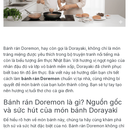
Bánh rán Doremon, hay còn gọi là Dorayaki, không chỉ là món
tráng miệng được yêu thích trong bộ truyện tranh nổi tiếng mà
còn là biểu tượng ẩm thực Nhật Bản. Với hương vị ngọt ngào của
nhân đậu đỏ và lớp vỏ bánh mềm xốp, Dorayaki đã chinh phục
biết bao tín đồ ẩm thực. Bài viết này sẽ hướng dẫn bạn chi tiết
cách làm
bánh rán Doremon
chuẩn vị tại nhà, cùng những bí
quyết để món bánh của bạn luôn thành công. Bạn sẽ tự tay tạo
nên hương vị tuổi thơ cho cả gia đình.
Bánh rán Doremon là gì? Nguồn gốc
và sức hút của món bánh Dorayaki
Để hiểu rõ hơn về món bánh này, chúng ta hãy cùng khám phá
lịch sử và sức hút đặc biệt của nó. Bánh rán Doremon không chỉ