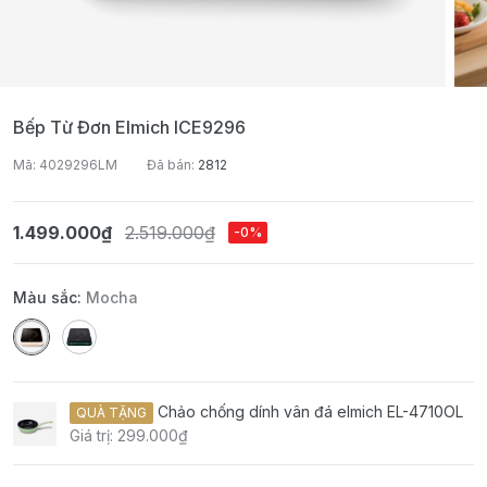
Bếp Từ Đơn Elmich ICE9296
Mã: 4029296LM
Đã bán:
2812
1.499.000₫
2.519.000₫
-0%
Màu sắc:
Mocha
Chảo chống dính vân đá elmich EL-4710OL
QUÀ TẶNG
Giá trị: 299.000₫