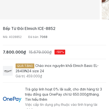
Bếp Từ Đôi Elmich ICE-8852
Mã: 4028852
Đã bán:
7068
7.800.000₫
15.679.000₫
-50%
Chảo inox nguyên khối Elmich Basic EL-
QUÀ TẶNG
2840IN24 size 24
Giá trị: 459.000₫
Trả góp linh hoạt 0% lãi suất, cho đơn hàng từ 3
triệu đồng qua OnePay chỉ từ
650.000₫
/tháng.
Tìm hiểu thêm
Việc cấp tín dụng phụ thuộc vào tình trạng tài