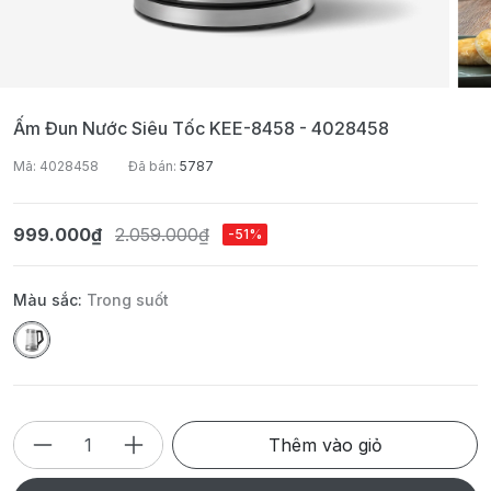
Ấm Đun Nước Siêu Tốc KEE-8458 - 4028458
Mã: 4028458
Đã bán:
5787
999.000₫
2.059.000₫
-51%
Màu sắc:
Trong suốt
Thêm vào giỏ