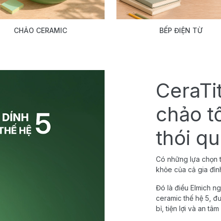
CHẢO CERAMIC
BẾP ĐIỆN TỪ
CeraTi
chảo t
thói q
Có những lựa chọn t
khỏe của cả gia đìn
Đó là điều Elmich ng
ceramic thế hệ 5, đ
bỉ, tiện lợi và an tâm