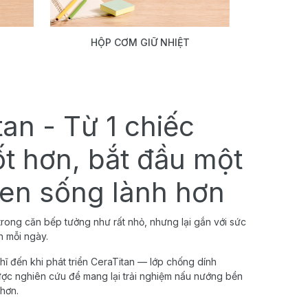
HỘP CƠM GIỮ NHIỆT
tan - Từ 1 chiếc
ốt hơn, bắt đầu một
uen sống lành hơn
rong căn bếp tưởng như rất nhỏ, nhưng lại gắn với sức
h mỗi ngày.
hĩ đến khi phát triển CeraTitan — lớp chống dính
ược nghiên cứu để mang lại trải nghiệm nấu nướng bền
 hơn.