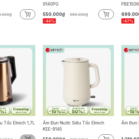
9140PG
PBE1506
550.000₫
699.00
0.000₫
989.000₫
-44%
-47%
 Tốc Elmich 1,7L
Ấm Đun Nước Siêu Tốc Elmich
Ấm Đun 
KEE-9145