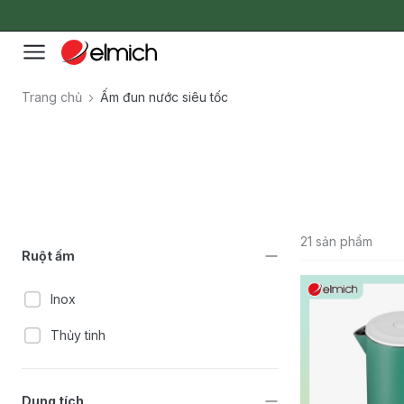
Trang chủ
Ấm đun nước siêu tốc
21 sản phẩm
Ruột ấm
Inox
Thủy tinh
Dung tích