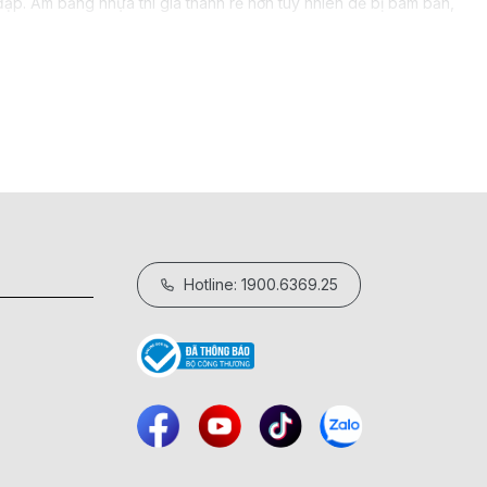
đập. Ấm bằng nhựa thì giá thành rẻ hơn tuy nhiên dễ bị bám bẩn,
h phù hợp với nhu cầu sử dụng của gia đình. Loại phổ biến mà các
có công suất từ 1500W trở lên.
Hotline: 1900.6369.25
ào, chống giật,...
iêu tốc Elmich được sản xuất trên dây chuyền công nghệ hiện