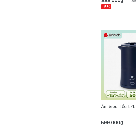
999.000₫
1.0
-5%
Ấm Siêu Tốc 1.7L
599.000₫