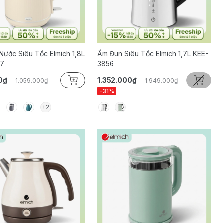
ước Siêu Tốc Elmich 1,8L
Ấm Đun Siêu Tốc Elmich 1,7L KEE-
57
3856
0₫
1.352.000₫
1.059.000₫
1.949.000₫
-31%
+2