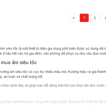
«
1
2
ình siêu tốc là một thiết bị điện gia dụng phổ biến được sử dụng để
t ở hầu hết các hộ gia đình, văn phòng để phục vụ nhu cầu đun nước 
mua ấm siêu tốc
 trường ấm siêu tốc có cực kỳ nhiều mẫu mã, thương hiệu và giá thàn
 an toàn và chất lượng tốt.
ựa chọn dưới đây sẽ giúp bạn dễ dàng hơn khi lựa chọn ấm đun nước s
g được làm bằng inox, thủy tinh hoặc nhựa. Ấm Inox là chất liệu tốt