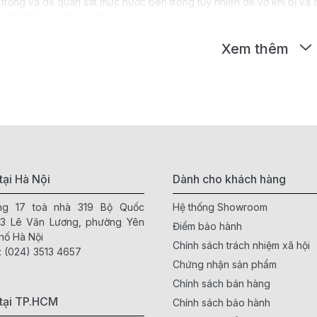
 trọng và dễ quan sát mực nước bên trong tuy nhiên dễ vỡ khi bị va 
 vỡ khi bị va đập mạnh.
Xem thêm
 tốc thường dao động từ 0.8 đến 2 lít. Bạn nên chọn ấm có dung tíc
g là 1,8 lít.
 nước càng lớn thì thời gian đun nước càng nhanh. Bạn nên chọn ấm 
tại Hà Nội
Dành cho khách hàng
ầng 17 toà nhà 319 Bộ Quốc
Hệ thống Showroom
hữu ích của ấm đun nước bao gồm: tự ngắt điện khi nước sôi, chống tr
63 Lê Văn Lương, phường Yên
Điểm bảo hành
hố Hà Nội
Chính sách trách nhiệm xã hội
:
(024) 3513 4657
Chứng nhận sản phẩm
c siêu tốc Elmich
Chính sách bán hàng
 hiệu gia dụng cao cấp Châu Âu đến từ Cộng hòa Séc. Ấm đun nước s
tại TP.HCM
Chính sách bảo hành
t lượng và an toàn cho người sử dụng.