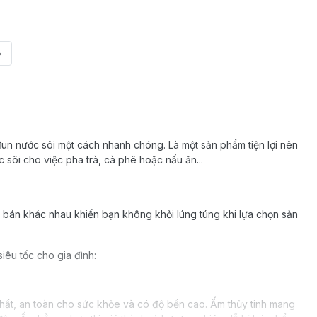
»
 đun nước sôi một cách nhanh chóng. Là một sản phẩm tiện lợi nên
sôi cho việc pha trà, cà phê hoặc nấu ăn...
h bán khác nhau khiến bạn không khỏi lúng túng khi lựa chọn sản
iêu tốc cho gia đình:
 nhất, an toàn cho sức khỏe và có độ bền cao. Ấm thủy tinh mang