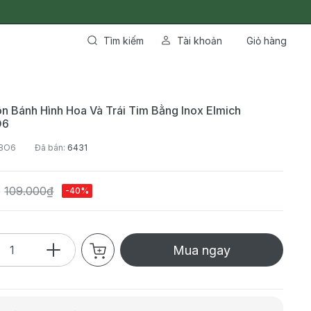
Tìm kiếm
Tài khoản
Giỏ hàng
n Bánh Hình Hoa Và Trái Tim Bằng Inox Elmich
O6
6BO6
Đã bán:
6431
109.000₫
-40%
Mua ngay