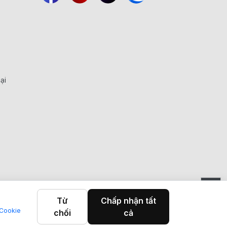
ại
Từ
Chấp nhận tất
 Cookie
chối
cả