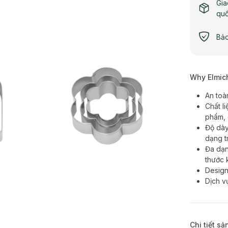
Gia
qu
Bảo
Why Elmic
An toà
Chất l
phẩm, 
Độ dày
dạng t
Đa dạn
thước 
Design
Dịch v
Chi tiết s