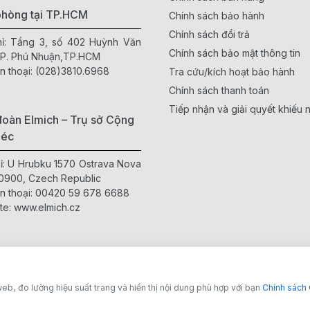
phòng tại TP.HCM
Chính sách bảo hành
Chính sách đổi trả
hỉ: Tầng 3, số 402 Huỳnh Văn
Chính sách bảo mật thông tin
 P. Phú Nhuận,TP.HCM
n thoại:
(028)3810.6968
Tra cứu/kích hoạt bảo hành
Chính sách thanh toán
Tiếp nhận và giải quyết khiếu n
oàn Elmich – Trụ sở Cộng
Séc
hỉ: U Hrubku 1570 Ostrava Nova
0900, Czech Republic
n thoại:
00420 59 678 6688
te:
www.elmich.cz
eb, đo lường hiệu suất trang và hiển thị nội dung phù hợp với bạn
Chính sách