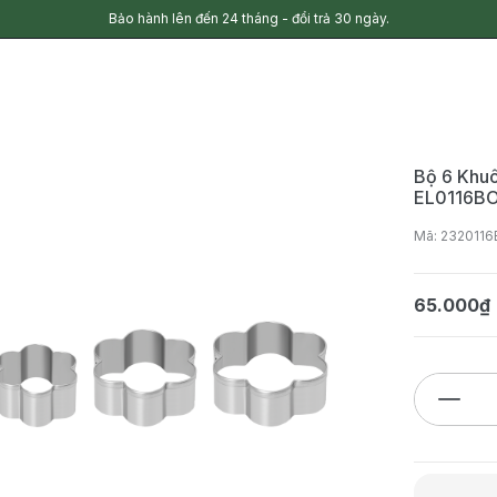
Bảo hành lên đến 24 tháng - đổi trả 30 ngày.
Bộ 6 Khuô
EL0116B
Mã: 232011
65.000₫