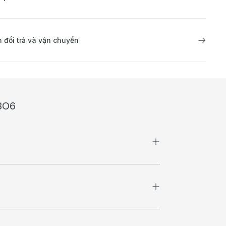
 đổi trả và vận chuyển
6BO6