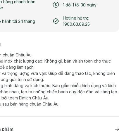
o hàng nhanh toàn
1 đổi 1 tới 30 ngày
ốc
Hotline hỗ trợ:
 hành tới 24 tháng
1900.63.69.25
h
n chuẩn Châu Âu.
iệu inox chất lượng cao: Không gỉ, bền và an toàn cho thực
dễ dàng làm sạch.
 và trọng lượng vừa vặn: Giúp dễ dàng thao tác, không biến
rong quá trình sử dụng.
g hình dáng và kích thước: Bao gồm nhiều hình dạng và kích
khác nhau, tạo ra những chiếc bánh quy độc đáo và sáng tạo.
 bởi team Elmich Châu Âu.
ụ sau bán hàng chuẩn Châu Âu.
ản phẩm