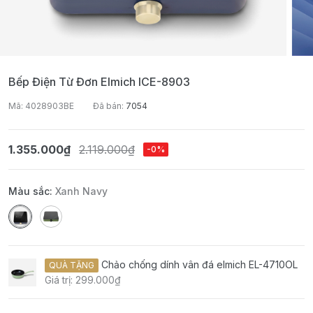
Bếp Điện Từ Đơn Elmich ICE-8903
Mã: 4028903BE
Đã bán:
7054
1.355.000₫
2.119.000₫
-0%
Màu sắc:
Xanh Navy
Chảo chống dính vân đá elmich EL-4710OL
QUÀ TẶNG
Giá trị: 299.000₫