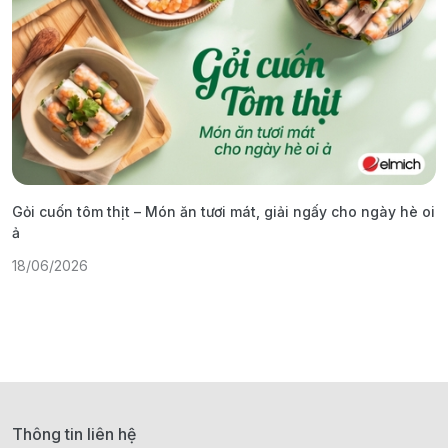
Gỏi cuốn tôm thịt – Món ăn tươi mát, giải ngấy cho ngày hè oi
H
ả
D
18/06/2026
2
Thông tin liên hệ