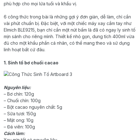
phù hợp cho mọi lứa tuổi và khẩu vị.
6 công thức trong bài là những gợi ý đơn giản, dễ làm, chỉ cần
vài phút chuẩn bị. Đặc biệt, với một chiếc máy xay cầm tay như
Elmich BLE9215, bạn chỉ cần một nút bấm là đã có ngay ly sinh tố
mịn sánh cho riêng mình. Thiết kế nhỏ gọn, dung tích 400ml vừa
đủ cho một khẩu phần cá nhân, có thể mang theo và sử dụng
linh hoạt bất cứ đâu.
1. Sinh tố bơ chuối cacao
Nguyên liệu:
– Bơ chín: 120g
– Chuối chín: 100g
– Bột cacao nguyên chất: 5g
– Sữa tươi: 150g
– Mật ong: 10g
– Đá viên: 100g
Cách làm:
Xay mịn tất cả nguyên liệu.