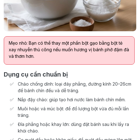
Mẹo nhỏ: Bạn có thể thay một phần bột gạo bằng bột tẻ
xay nhuyễn thủ công nếu muốn hương vị bánh phở đậm đà
và thơm hơn.
Dụng cụ cần chuẩn bị
Chảo chống dính: loại đáy phẳng, đường kính 20–26cm
để bánh chín đều và dễ tráng.
Nắp đậy chảo: giúp tạo hơi nước làm bánh chín mềm.
Muôi hoặc vá múc bột: để đổ lượng bột vừa đủ mỗi lần
tráng.
Đĩa phẳng hoặc khay lớn: dùng đặt bánh sau khi lấy ra
khỏi chảo.
Cọ quét dầu hoặc khăn giấy: để quét dầu mỏng lên mặt