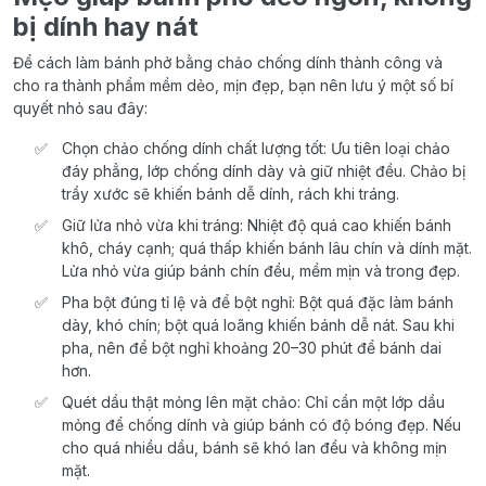
bị dính hay nát
Để cách làm bánh phở bằng chảo chống dính thành công và
cho ra thành phẩm mềm dẻo, mịn đẹp, bạn nên lưu ý một số bí
quyết nhỏ sau đây:
Chọn chảo chống dính chất lượng tốt: Ưu tiên loại chảo
đáy phẳng, lớp chống dính dày và giữ nhiệt đều. Chảo bị
trầy xước sẽ khiến bánh dễ dính, rách khi tráng.
Giữ lửa nhỏ vừa khi tráng: Nhiệt độ quá cao khiến bánh
khô, cháy cạnh; quá thấp khiến bánh lâu chín và dính mặt.
Lửa nhỏ vừa giúp bánh chín đều, mềm mịn và trong đẹp.
Pha bột đúng tỉ lệ và để bột nghỉ: Bột quá đặc làm bánh
dày, khó chín; bột quá loãng khiến bánh dễ nát. Sau khi
pha, nên để bột nghỉ khoảng 20–30 phút để bánh dai
hơn.
Quét dầu thật mỏng lên mặt chảo: Chỉ cần một lớp dầu
mỏng để chống dính và giúp bánh có độ bóng đẹp. Nếu
cho quá nhiều dầu, bánh sẽ khó lan đều và không mịn
mặt.