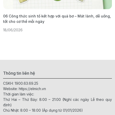
06 Công thức sinh tố kết hợp với quả bơ – Mát lành, dễ uống,
G
tốt cho cơ thể mỗi ngày
ả
18/06/2026
1
Thông tin liên hệ
CSKH:
1900.63.69.25
Website:
https://elmich.vn
Thời gian làm việc:
Thứ Hai – Thứ Bảy: 8:00 – 21:00 (Nghỉ các ngày Lễ theo quy
định)
Chủ Nhật: 8:00 – 18:00 (Áp dụng từ 01/01/2026)