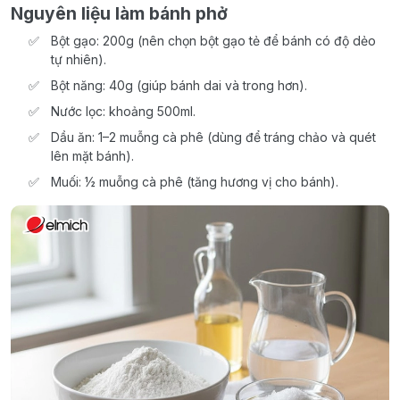
Nguyên liệu làm bánh phở
Bột gạo: 200g (nên chọn bột gạo tẻ để bánh có độ dẻo
tự nhiên).
Bột năng: 40g (giúp bánh dai và trong hơn).
Nước lọc: khoảng 500ml.
Dầu ăn: 1–2 muỗng cà phê (dùng để tráng chảo và quét
lên mặt bánh).
Muối: ½ muỗng cà phê (tăng hương vị cho bánh).