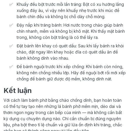
Khuấy đều bột trước mỗi lần tráng: Bột có xu hướng lắng
xuống đáy âu, vì vậy nên khuấy nhẹ trước khi múc để
bánh chín đều và không bị chỗ dày chỗ mỏng.
Đậy nắp khi tráng bánh: Hơi nước trong chảo giúp bánh
chín nhanh, mềm và không bị khô mặt. Khi thấy mặt bánh
trong, không còn bột trắng là có thể lấy ra.
Đặt bánh lên khay có quét dầu: Sau khi lấy bánh ra khỏi
chảo, đặt ngay lên khay hoặc đĩa có quét dầu ăn để
bánh không dính vào nhau.
Để bánh nguội trước khi xếp chồng: Khi bánh còn nóng,
không nên chồng nhiều lớp. Hãy để nguội bớt rồi mới xếp
chồng để bánh giữ được độ mềm, không dính nát.
Kết luận
Với cách làm bánh phở bằng chảo chống dính, bạn hoàn toàn
có thể tự tay tạo nên những lá bánh phở mềm mịn, dẻo dai và
thơm ngon ngay trong căn bếp của mình — mà không cần bất
kỳ dụng cụ chuyên dụng nào. Chỉ cần chuẩn bị đúng nguyên
liệu, pha bột theo tỉ lệ chuẩn và giữ lửa ổn định khi tráng, chắc
chắn bạn sẽ thành công ngay từ lần đầu tiên.