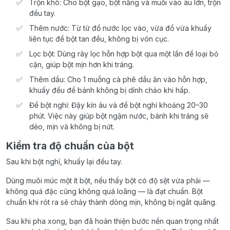
Trộn khô: Cho bột gạo, bột năng và muối vào âu lớn, trộn
đều tay.
Thêm nước: Từ từ đổ nước lọc vào, vừa đổ vừa khuấy
liên tục để bột tan đều, không bị vón cục.
Lọc bột: Dùng rây lọc hỗn hợp bột qua một lần để loại bỏ
cặn, giúp bột mịn hơn khi tráng.
Thêm dầu: Cho 1 muỗng cà phê dầu ăn vào hỗn hợp,
khuấy đều để bánh không bị dính chảo khi hấp.
Để bột nghỉ: Đậy kín âu và để bột nghỉ khoảng 20–30
phút. Việc này giúp bột ngậm nước, bánh khi tráng sẽ
dẻo, mịn và không bị nứt.
Kiểm tra độ chuẩn của bột
Sau khi bột nghỉ, khuấy lại đều tay.
Dùng muôi múc một ít bột, nếu thấy bột có độ sệt vừa phải —
không quá đặc cũng không quá loãng — là đạt chuẩn. Bột
chuẩn khi rót ra sẽ chảy thành dòng mịn, không bị ngắt quãng.
Sau khi pha xong, bạn đã hoàn thiện bước nền quan trọng nhất