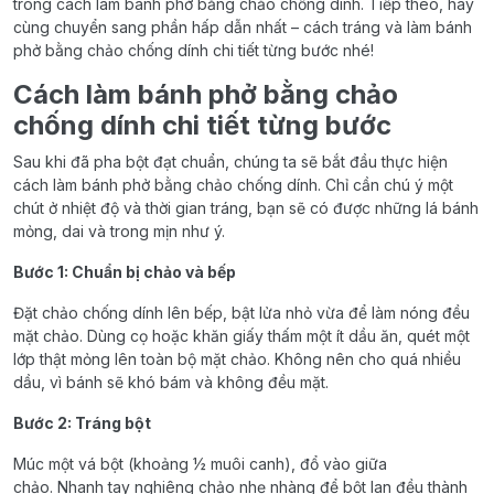
trong cách làm bánh phở bằng chảo chống dính. Tiếp theo, hãy
cùng chuyển sang phần hấp dẫn nhất – cách tráng và làm bánh
phở bằng chảo chống dính chi tiết từng bước nhé!
Cách làm bánh phở bằng chảo
chống dính chi tiết từng bước
Sau khi đã pha bột đạt chuẩn, chúng ta sẽ bắt đầu thực hiện
cách làm bánh phở bằng chảo chống dính. Chỉ cần chú ý một
chút ở nhiệt độ và thời gian tráng, bạn sẽ có được những lá bánh
mỏng, dai và trong mịn như ý.
Bước 1: Chuẩn bị chảo và bếp
Đặt chảo chống dính lên bếp, bật lửa nhỏ vừa để làm nóng đều
mặt chảo. Dùng cọ hoặc khăn giấy thấm một ít dầu ăn, quét một
lớp thật mỏng lên toàn bộ mặt chảo. Không nên cho quá nhiều
dầu, vì bánh sẽ khó bám và không đều mặt.
Bước 2: Tráng bột
Múc một vá bột (khoảng ½ muôi canh), đổ vào giữa
chảo. Nhanh tay nghiêng chảo nhẹ nhàng để bột lan đều thành