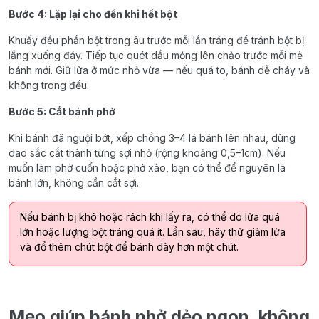
Bước 4: Lặp lại cho đến khi hết bột
Khuấy đều phần bột trong âu trước mỗi lần tráng để tránh bột bị
lắng xuống đáy. Tiếp tục quét dầu mỏng lên chảo trước mỗi mẻ
bánh mới. Giữ lửa ở mức nhỏ vừa — nếu quá to, bánh dễ cháy và
không trong đều.
Bước 5: Cắt bánh phở
Khi bánh đã nguội bớt, xếp chồng 3–4 lá bánh lên nhau, dùng
dao sắc cắt thành từng sợi nhỏ (rộng khoảng 0,5–1cm). Nếu
muốn làm phở cuốn hoặc phở xào, bạn có thể để nguyên lá
bánh lớn, không cần cắt sợi.
Nếu bánh bị khô hoặc rách khi lấy ra, có thể do lửa quá
lớn hoặc lượng bột tráng quá ít. Lần sau, hãy thử giảm lửa
và đổ thêm chút bột để bánh dày hơn một chút.
Mẹo giúp bánh phở dẻo ngon, không