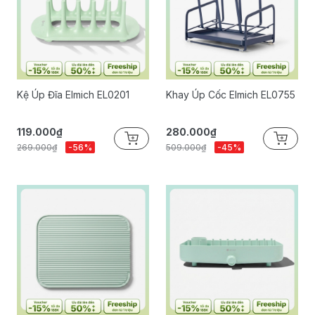
Kệ Úp Đĩa Elmich EL0201
Khay Úp Cốc Elmich EL0755
119.000₫
280.000₫
269.000₫
-56%
509.000₫
-45%