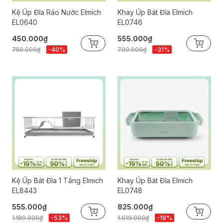
Kệ Úp Đĩa Ráo Nước Elmich
Khay Úp Bát Đĩa Elmich
EL0640
EL0746
450.000₫
555.000₫
750.000₫
-40%
799.000₫
-31%
Kệ Úp Bát Đĩa 1 Tầng Elmich
Khay Úp Bát Đĩa Elmich
EL8443
EL0748
555.000₫
825.000₫
1.189.000₫
-53%
1.019.000₫
-19%