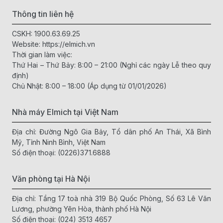
lại những giá trị to lớn hơn bạn tưởng:
Thông tin liên hệ
Tiết kiệm tối đa thời gian và công sức:
Các loại cây
CSKH:
1900.63.69.25
lau nhà thông minh hiện nay được thiết kế với cơ chế tự
Website:
https://elmich.vn
vắt hoặc vắt xoay li tâm 360 độ. Bạn không cần phải
Thời gian làm việc:
dùng tay vắt nước một cách thủ công, mệt nhọc. Chỉ
Thứ Hai – Thứ Bảy: 8:00 – 21:00 (Nghỉ các ngày Lễ theo quy
với vài thao tác nhấn nhẹ nhàng, bông lau đã đạt được
định)
độ khô lý tưởng, giúp bạn lau nhà nhanh chóng, nhẹ
Chủ Nhật: 8:00 – 18:00 (Áp dụng từ 01/01/2026)
nhàng và không tốn sức lực.
Bảo vệ sức khỏe và làn da tay:
Tiếp xúc thường
xuyên với nước bẩn và hóa chất tẩy rửa sàn nhà là
Nhà máy Elmich tại Việt Nam
nguyên nhân chính gây ra tình trạng khô da, bong
Địa chỉ: Đường Ngô Gia Bảy, Tổ dân phố An Thái, Xã Bình
tróc, hoặc viêm da tiếp xúc. Một
cây lau nhà
tốt với cơ
Mỹ, Tỉnh Ninh Bình, Việt Nam
chế vắt thông minh sẽ giúp đôi bàn tay bạn hoàn toàn
Số điện thoại:
cách ly với hóa chất, bảo vệ sức khỏe lâu dài.
(0226)371.6888
Bảo vệ mọi bề mặt sàn nhà:
Sàn gỗ tự nhiên, sàn gỗ
công nghiệp, sàn gạch men hay đá hoa cương đều có
Văn phòng tại Hà Nội
những yêu cầu làm sạch khác nhau. Nếu sử dụng
bông lau kém chất lượng hoặc chổi lau giữ quá nhiều
Địa chỉ: Tầng 17 toà nhà 319 Bộ Quốc Phòng, Số 63 Lê Văn
nước, sàn gỗ rất dễ bị phồng rộp, nấm mốc. Bông lau
Lương, phường Yên Hòa, thành phố Hà Nội
sợi Microfiber cao cấp trên các bộ lau nhà chuẩn chất
Số điện thoại:
(024) 3513 4657