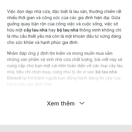
Việc dọn dẹp nhà cửa, đặc biệt là lau sàn, thường chiếm rất
nhiều thời gian và công sức của các gia đình hiện đại. Giữa
guồng quay bận rộn của công việc và cuộc sống, việc sở
hữu một
cây lau nhà
hay
bộ lau nhà
thông minh không chỉ
là nhu cầu thiết yếu mà còn là một khoản đầu tư xứng đáng
cho sức khỏe và hạnh phúc gia đình.
Nhằm đáp ứng ý định tìm kiếm và mong muốn mua sắm
những sản phẩm vệ sinh nhà cửa chất lượng, bài viết này sẽ
cung cấp cho bạn một cái nhìn toàn diện về các loại cây lau
nhà, tiêu chí chọn mua, cũng như lý do vì sao
bộ lau nhà
Elmich
lại trở thành người bạn đồng hành đáng tin cậy của
hàng triệu gia đình Việt.
Tại sao việc đầu tư một cây lau nhà, bộ
lau nhà chất lượng lại quan trọng?
Xem thêm
Nhiều người thường nghĩ rằng bất kỳ dụng cụ lau sàn nào
cũng có thể làm sạch nhà cửa. Tuy nhiên, sự khác biệt giữa
một dụng cụ thông thường và một
bộ lau nhà
cao cấp mang