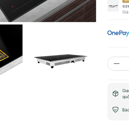
siz
Giá
Gia
qu
Bảo