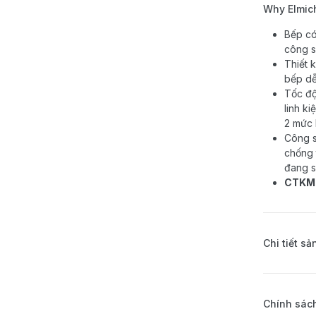
Why Elmic
Bếp có
công s
Thiết 
bếp dễ
Tốc độ
linh k
2 mức h
Công s
chống 
đang s
CTKM k
Chi tiết s
Chính sách