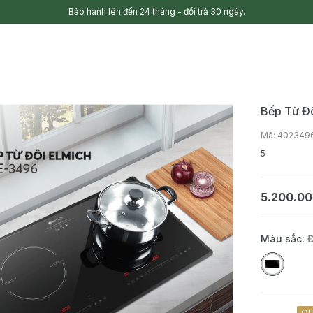
Bảo hành lên đến 24 tháng - đổi trả 30 ngày.
Bếp Từ Đ
Mã: 402349
5
5.200.0
Màu sắc:
QU