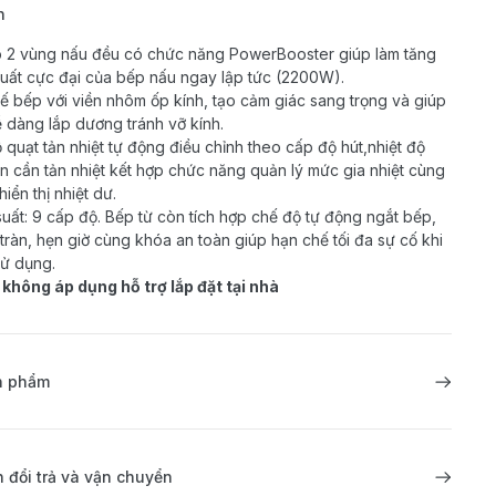
h
 2 vùng nấu đều có chức năng PowerBooster giúp làm tăng
uất cực đại của bếp nấu ngay lập tức (2200W).
kế bếp với viền nhôm ốp kính, tạo cảm giác sang trọng và giúp
 dàng lắp dương tránh vỡ kính.
 quạt tản nhiệt tự động điều chỉnh theo cấp độ hút,nhiệt độ
iện cần tản nhiệt kết hợp chức năng quản lý mức gia nhiệt cùng
iển thị nhiệt dư.
uất: 9 cấp độ. Bếp từ còn tích hợp chế độ tự động ngắt bếp,
tràn, hẹn giờ cùng khóa an toàn giúp hạn chế tối đa sự cố khi
ử dụng.
hông áp dụng hỗ trợ lắp đặt tại nhà
ản phẩm
 đổi trả và vận chuyển