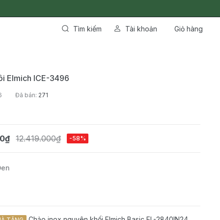
Tìm kiếm
Tài khoản
Giỏ hàng
ôi Elmich ICE-3496
6
Đã bán:
271
00₫
12.419.000₫
-58%
Đen
Chảo inox nguyên khối Elmich Basic EL-2840IN24
À TẶNG