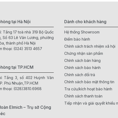
hòng tại Hà Nội
Dành cho khách hàng
ỉ: Tầng 17 toà nhà 319 Bộ Quốc
Hệ thống Showroom
, Số 63 Lê Văn Lương, phường
Điểm bảo hành
òa, thành phố Hà Nội
Chính sách trách nhiệm xã hội
n thoại:
(024) 3513 4657
Chứng nhận sản phẩm
Chính sách bán hàng
phòng tại TP.HCM
Chính sách bảo hành
Chính sách đổi trả
hỉ: Tầng 3, số 402 Huỳnh Văn
Chính sách bảo mật thông tin
 P. Phú Nhuận,TP.HCM
n thoại:
(028)3810.6968
Tra cứu/kích hoạt bảo hành
Chính sách thanh toán
Tiếp nhận và giải quyết khiếu n
oàn Elmich – Trụ sở Cộng
Séc