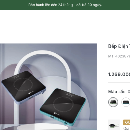
Bảo hành lên đến 24 tháng - đổi trả 30 ngày.
Bếp Điện
Mã: 40238
1.269.00
Màu sắc:
QU
Giá