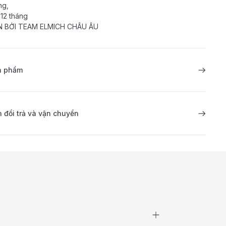
ng,
 12 tháng
N BỞI TEAM ELMICH CHÂU ÂU
ản phẩm
 đổi trả và vận chuyển