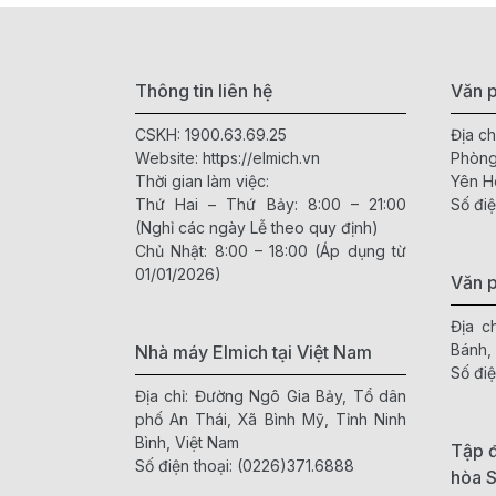
Thông tin liên hệ
Văn p
CSKH:
1900.63.69.25
Địa ch
Website:
https://elmich.vn
Phòng
Thời gian làm việc:
Yên H
Thứ Hai – Thứ Bảy: 8:00 – 21:00
Số điệ
(Nghỉ các ngày Lễ theo quy định)
Chủ Nhật: 8:00 – 18:00 (Áp dụng từ
01/01/2026)
Văn 
Địa c
Bánh,
Nhà máy Elmich tại Việt Nam
Số điệ
Địa chỉ: Đường Ngô Gia Bảy, Tổ dân
phố An Thái, Xã Bình Mỹ, Tỉnh Ninh
Bình, Việt Nam
Tập đ
Số điện thoại:
(0226)371.6888
hòa 