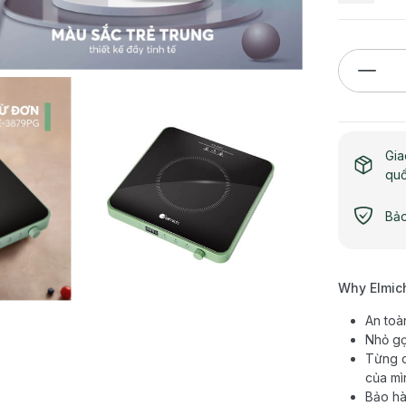
Gia
qu
Bảo
Why Elmic
An to
Nhỏ gọ
Từng ch
của mì
Bảo hà