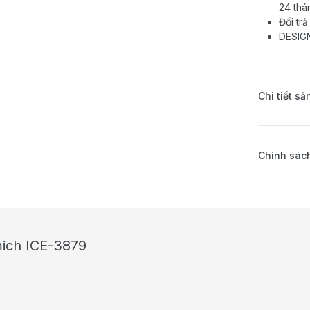
24 thá
Đổi trả
DESIG
Chi tiết s
Chính sách
mich ICE-3879