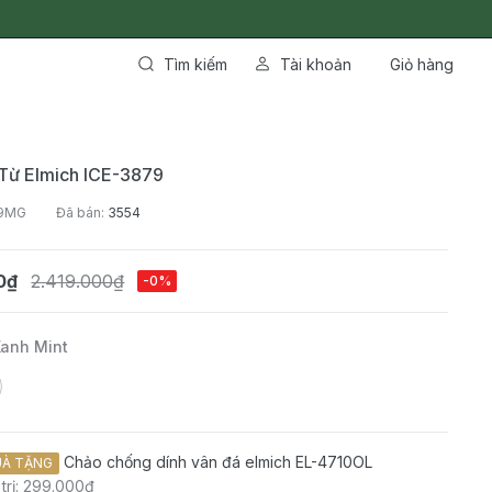
Tìm kiếm
Tài khoản
Giỏ hàng
 Từ Elmich ICE-3879
79MG
Đã bán:
3554
0₫
2.419.000₫
-0%
Xanh Mint
Chảo chống dính vân đá elmich EL-4710OL
À TẶNG
 trị: 299.000₫