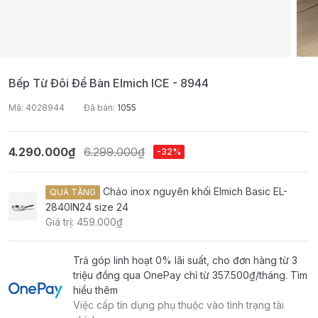
Bếp Từ Đôi Để Bàn Elmich ICE - 8944
Mã: 4028944
Đã bán:
1055
4.290.000₫
6.299.000₫
-32%
Chảo inox nguyên khối Elmich Basic EL-
QUÀ TẶNG
2840IN24 size 24
Giá trị: 459.000₫
Trả góp linh hoạt 0% lãi suất, cho đơn hàng từ 3
triệu đồng qua OnePay chỉ từ
357.500₫
/tháng.
Tìm
hiểu thêm
Việc cấp tín dụng phụ thuộc vào tình trạng tài