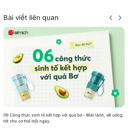
Bài viết liên quan
06 Công thức sinh tố kết hợp với quả bơ – Mát lành, dễ uống,
G
tốt cho cơ thể mỗi ngày
ả