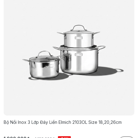
Bộ Nồi Inox 3 Lớp Đáy Liền Elmich 2103OL Size 18,20,26cm
B
1