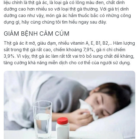
liệu chính là thịt gà ác, là loại gà có lông màu đen, chất dinh
dưỡng cao hơn nhiều so với loại thịt gà thường. Với giá trị dinh
dưỡng cao như vậy, món gà ác hầm thuốc bắc có những công
dụng gì, hãy cùng chúng tôi tìm hiểu ngay sau đây.
GIẢM BỆNH CẢM CÚM
Thịt gà ác ít mỡ, giàu đạm, nhiều vitamin A, E, B1, B2,... Hàm lượng
sắt trong thịt gà rất cao, chiếm khoảng 7,9%, gà ri chỉ chiếm
3,9%. Vì vậy, thịt gà ác làm rất tốt vai trò bổ sung chất đề kháng,
tăng cường khả năng miễn dịch cho cơ thể của người sử dụng.