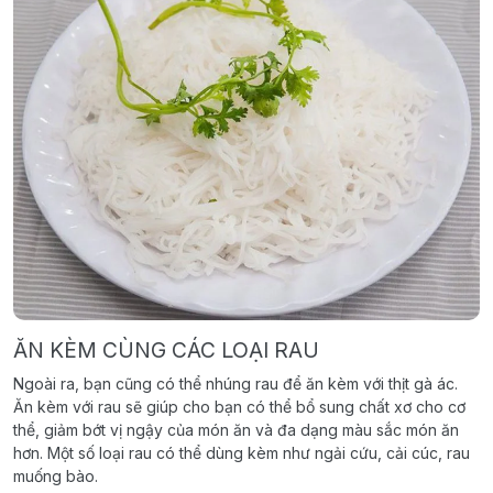
ĂN KÈM CÙNG CÁC LOẠI RAU
Ngoài ra, bạn cũng có thể nhúng rau để ăn kèm với thịt gà ác.
Ăn kèm với rau sẽ giúp cho bạn có thể bổ sung chất xơ cho cơ
thể, giảm bớt vị ngậy của món ăn và đa dạng màu sắc món ăn
hơn. Một số loại rau có thể dùng kèm như ngải cứu, cải cúc, rau
muống bào.