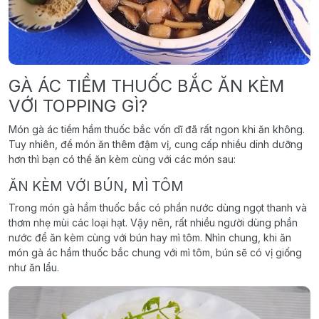
GÀ ÁC TIỀM THUỐC BẮC ĂN KÈM
VỚI TOPPING GÌ?
Món gà ác tiềm hầm thuốc bắc vốn dĩ đã rất ngon khi ăn không.
Tuy nhiên, để món ăn thêm đậm vị, cung cấp nhiều dinh dưỡng
hơn thì bạn có thể ăn kèm cùng với các món sau:
ĂN KÈM VỚI BÚN, MÌ TÔM
Trong món gà hầm thuốc bắc có phần nước dùng ngọt thanh và
thơm nhẹ mùi các loại hạt. Vậy nên, rất nhiều người dùng phần
nước để ăn kèm cùng với bún hay mì tôm. Nhìn chung, khi ăn
món gà ác hầm thuốc bắc chung với mì tôm, bún sẽ có vị giống
như ăn lẩu.