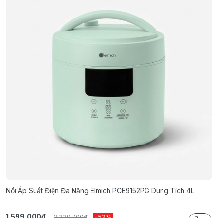
Nồi Áp Suất Điện Đa Năng Elmich PCE9152PG Dung Tích 4L
N
1.599.000₫
2
3.339.000₫
-52%