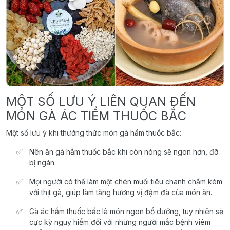
MỘT SỐ LƯU Ý LIÊN QUAN ĐẾN
MÓN GÀ ÁC TIỀM THUỐC BẮC
Một số lưu ý khi thưởng thức món gà hầm thuốc bắc:
Nên ăn gà hầm thuốc bắc khi còn nóng sẽ ngon hơn, đỡ
bị ngán.
Mọi người có thể làm một chén muối tiêu chanh chấm kèm
với thịt gà, giúp làm tăng hương vị đậm đà của món ăn.
Gà ác hầm thuốc bắc là món ngon bổ dưỡng, tuy nhiên sẽ
cực kỳ nguy hiểm đối với những người mắc bệnh viêm