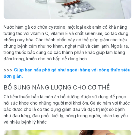
Nước hầm gà có chứa cysteine, một loại axit amin có khả năng
tương tác với vitamin C, vitamin E và chất selenium, có tác dụng
chống oxy hóa. Các thành phần này có thể giúp giảm các triệu
chứng bệnh cảm như ho khan, nghẹt mũi và cảm lạnh. Ngoài ra,
trong thuốc bắc cũng có các thành phần khác giúp làm loãng
đàm trong, khiến cho hô hấp dễ dàng hơn.
>>>
Giúp bạn nấu phở gà như ngoài hàng với công thức siêu
đơn giản.
BỔ SUNG NĂNG LƯỢNG CHO CƠ THỂ
Gà tiềm thuốc bắc là món ăn bổ dưỡng được sử dụng để phục
hồi sức khỏe cho những người mới khỏi ốm. Gà ác hầm với thuốc
bắc được cho là có tác dụng giảm đau và đặc trị một số bệnh
như đau lưng, đau phổi, kiết lỵ, nóng trong người, chân tay yếu
và nhiều bệnh lý khác.