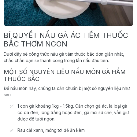
BÍ QUYẾT NẤU GÀ ÁC TIỀM THUỐC
BẮC THƠM NGON
Dưới đây sẽ công thức nấu gà tiềm thuốc bắc đơn giản nhất,
chắc chắn bạn sẽ thành công trong lần nấu đầu tiên.
MỘT SỐ NGUYÊN LIỆU NẤU MÓN GÀ HẦM
THUỐC BẮC
Để nấu món này, chúng ta cần chuẩn bị một số nguyên liệu như
sau:
1 con gà khoảng 1kg - 1.5kg. Cần chọn gà ác, là loại gà
có da đen, lông trắng hoặc đen, gà mới sơ chế, vẫn giữ
được độ tươi ngon.
Rau cải xanh, mồng tơi để ăn kèm.