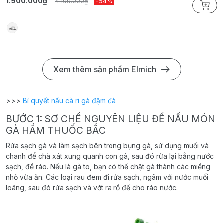
1.900.000₫
1
4.109.000₫
-54%
Xem thêm sản phẩm Elmich
>>>
Bí quyết nấu cà ri gà đậm đà
BƯỚC 1: SƠ CHẾ NGUYÊN LIỆU ĐỂ NẤU MÓN
GÀ HẦM THUỐC BẮC
Rửa sạch gà và làm sạch bên trong bụng gà, sử dụng muối và
chanh để chà xát xung quanh con gà, sau đó rửa lại bằng nước
sạch, để ráo. Nếu là gà to, bạn có thể chặt gà thành các miếng
nhỏ vừa ăn. Các loại rau đem đi rửa sạch, ngâm với nước muối
loãng, sau đó rửa sạch và vớt ra rổ để cho ráo nước.