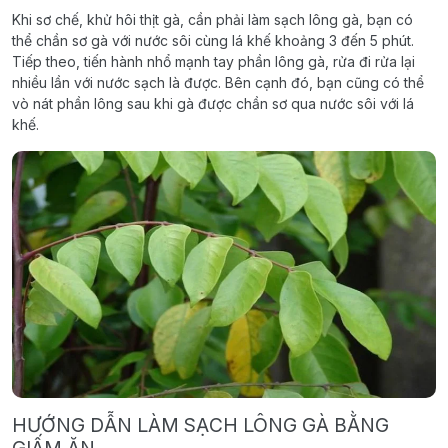
Khi sơ chế, khử hôi thịt gà, cần phải làm sạch lông gà, bạn có
thể chần sơ gà với nước sôi cùng lá khế khoảng 3 đến 5 phút.
Tiếp theo, tiến hành nhổ mạnh tay phần lông gà, rửa đi rửa lại
nhiều lần với nước sạch là được. Bên cạnh đó, bạn cũng có thể
vò nát phần lông sau khi gà được chần sơ qua nước sôi với lá
khế.
HƯỚNG DẪN LÀM SẠCH LÔNG GÀ BẰNG
GIẤM ĂN