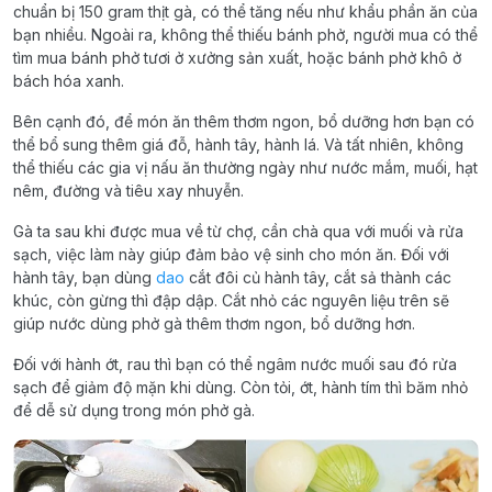
chuẩn bị 150 gram thịt gà, có thể tăng nếu như khẩu phần ăn của
bạn nhiều. Ngoài ra, không thể thiếu bánh phở, người mua có thể
tìm mua bánh phở tươi ở xưởng sản xuất, hoặc bánh phở khô ở
bách hóa xanh.
Bên cạnh đó, để món ăn thêm thơm ngon, bổ dưỡng hơn bạn có
thể bổ sung thêm giá đỗ, hành tây, hành lá. Và tất nhiên, không
thể thiếu các gia vị nấu ăn thường ngày như nước mắm, muối, hạt
nêm, đường và tiêu xay nhuyễn.
Gà ta sau khi được mua về từ chợ, cần chà qua với muối và rửa
sạch, việc làm này giúp đảm bảo vệ sinh cho món ăn. Đối với
hành tây, bạn dùng
dao
cắt đôi củ hành tây, cắt sả thành các
khúc, còn gừng thì đập dập. Cắt nhỏ các nguyên liệu trên sẽ
giúp nước dùng phở gà thêm thơm ngon, bổ dưỡng hơn.
Đối với hành ớt, rau thì bạn có thể ngâm nước muối sau đó rửa
sạch để giảm độ mặn khi dùng. Còn tỏi, ớt, hành tím thì băm nhỏ
để dễ sử dụng trong món phở gà.