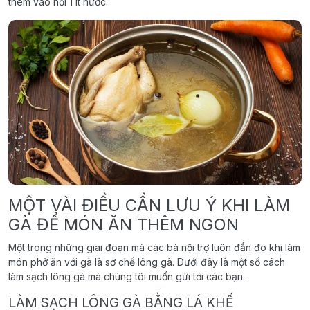
thêm vào nồi 1 ít nước.
MỘT VÀI ĐIỀU CẦN LƯU Ý KHI LÀM
GÀ ĐỂ MÓN ĂN THÊM NGON
Một trong những giai đoạn mà các bà nội trợ luôn đắn đo khi làm
món phở ăn với gà là sơ chế lông gà. Dưới đây là một số cách
làm sạch lông gà mà chúng tôi muốn gửi tới các bạn.
LÀM SẠCH LÔNG GÀ BẰNG LÁ KHẾ