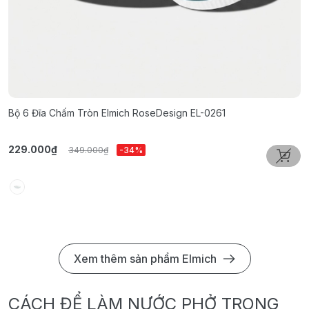
Bộ 6 Đĩa Chấm Tròn Elmich RoseDesign EL-0261
B
229.000₫
3
349.000₫
-34%
Xem thêm sản phẩm Elmich
CÁCH ĐỂ LÀM NƯỚC PHỞ TRONG