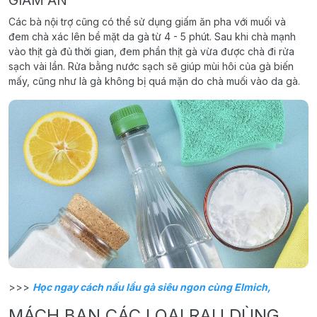
Các bà nội trợ cũng có thể sử dụng giấm ăn pha với muối và
đem chà xác lên bề mặt da gà từ 4 - 5 phút. Sau khi chà mạnh
vào thịt gà đủ thời gian, đem phần thịt gà vừa được chà đi rửa
sạch vài lần. Rửa bằng nước sạch sẽ giúp mùi hôi của gà biến
mấy, cũng như là gà không bị quá mặn do chà muối vào da gà.
>>>
Học ngay cách nấu lẩu gà siêu ngon cùng Elmich,
MÁCH BẠN CÁC LOẠI RAU DÙNG