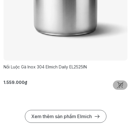
Nồi Luộc Gà Inox 304 Elmich Daily EL2525IN
N
1.559.000₫
1
Xem thêm sản phẩm Elmich