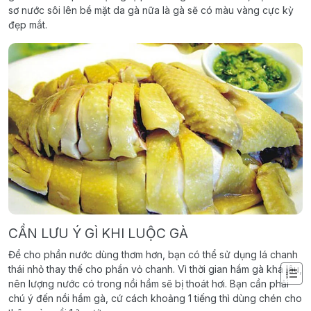
sơ nước sôi lên bề mặt da gà nữa là gà sẽ có màu vàng cực kỳ
đẹp mắt.
CẦN LƯU Ý GÌ KHI LUỘC GÀ
Để cho phần nước dùng thơm hơn, bạn có thể sử dụng lá chanh
thái nhỏ thay thế cho phần vỏ chanh. Vì thời gian hầm gà khá lâu,
nên lượng nước có trong nồi hầm sẽ bị thoát hơi. Bạn cần phải
chú ý đến nồi hầm gà, cứ cách khoảng 1 tiếng thì dùng chén cho