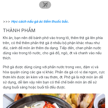
>>>
Học cách nấu gà ác tiềm thuốc bắc.
THÀNH PHẨM
Khi ăn, bạn nên để bánh phở vào trong tô, thêm thịt gà lên phía
trên, có thể thêm phần thịt gà ở nhiều bộ phận khác nhau như
đùi, cánh để món ăn thêm đa dạng. Tiếp đến, chan phần nước
dùng vào trong tô nước, cho giá đổ, ngò, ớt và chanh vào nếu
thích.
Phở gà được dùng cùng với phần nước trong veo, đậm vị và
hòa quyện cùng các gia vị khác. Phần da gà có vị dai ngon, cực
thơm khi được ăn kèm với rau thơm, ớt. Phở gà là một món ăn dễ
sử dụng, dễ làm vậy nên bạn có thể chế biến món ăn để sử
dụng buổi sáng hoặc buổi tối đều được.