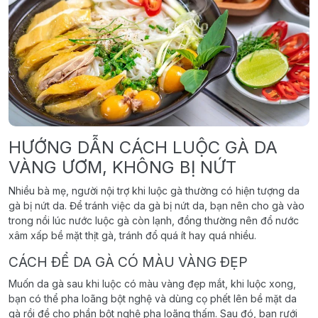
HƯỚNG DẪN CÁCH LUỘC GÀ DA
VÀNG ƯƠM, KHÔNG BỊ NỨT
Nhiều bà mẹ, người nội trợ khi luộc gà thường có hiện tượng da
gà bị nứt da. Để tránh việc da gà bị nứt da, bạn nên cho gà vào
trong nồi lúc nước luộc gà còn lạnh, đồng thường nên đổ nước
xâm xấp bề mặt thịt gà, tránh đổ quá ít hay quá nhiều.
CÁCH ĐỂ DA GÀ CÓ MÀU VÀNG ĐẸP
Muốn da gà sau khi luộc có màu vàng đẹp mắt, khi luộc xong,
bạn có thể pha loãng bột nghệ và dùng cọ phết lên bề mặt da
gà rồi đề cho phần bột nghệ pha loãng thấm. Sau đó, bạn rưới