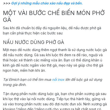
>>>
Gợi ý những mẫu chảo xào nấu đẹp và bền.
MỘT VÀI BƯỚC CHẾ BIẾN MÓN PHỞ
GÀ
Sau khi đã chuẩn bị đầy đủ nguyên liệu, để nấu được phở gà
bạn cần phải thực hiện các bước sau:
NẤU NƯỚC DÙNG PHỞ GÀ
Một mẹo để nước dùng thêm ngọt thanh là sử dụng nước luộc gà
để nấu nước dùng. Gà sau khi luộc thì đem ra để ráo, nguội và
thái hoặc xé thành các miếng vừa ăn. Bạn có thể dùng khăn ủ
kính gà để nước ngấm vào thịt gà, mẹo này sẽ giúp cho thịt gà
ngon hơn, mềm hơn khi ăn.
Tại Elmich bạn có thể tìm mua
nồi inox
lớn để luộc gà sử dụng
trong gia đình.
Tận dụng phần nước dùng luộc gà, bạn cho phần xương gà sau
khi lọc thịt vào lại nồi nước dùng. Tiếp tục thả hành tây, gừng và
xả vào trong phần nước sau đó đợi nước đun sôi. Ninh xương gà
khoảng 1 tiếng đến 1 tiếng rưỡi cho xương ra hết chất ngọt có