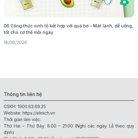
06 Công thức sinh tố kết hợp với quả bơ – Mát lành, dễ uống,
G
tốt cho cơ thể mỗi ngày
ả
18/06/2026
1
Thông tin liên hệ
CSKH:
1900.63.69.25
Website:
https://elmich.vn
Thời gian làm việc:
Thứ Hai – Thứ Bảy: 8:00 – 21:00 (Nghỉ các ngày Lễ theo quy
định)