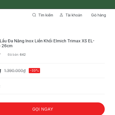
Tìm kiếm
Tài khoản
Giỏ hàng
Lẩu Đa Năng Inox Liền Khối Elmich Trimax XS EL-
e 26cm
7
Đã bán:
642
₫
1.390.000₫
-33%
:
GỌI NGAY