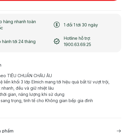
o hàng nhanh toàn
1 đổi 1 tới 30 ngày
ốc
Hotline hỗ trợ:
 hành tới 24 tháng
1900.63.69.25
h
 theo TIÊU CHUẨN CHÂU ÂU
 liền khối 3 lớp Elmich mang tới hiệu quả bắt từ vượt trội,
t nhanh, đều và giữ nhiệt lâu
 thời gian, năng lượng khi sử dụng
sang trọng, tinh tế cho Không gian bếp gia đình
ản phẩm