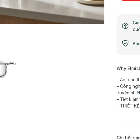
Gia
qu
Bảo
Why Elmic
– An toàn
– Công nghệ
truyền nhiệ
– Tiết kiệm
– THIẾT KẾ 
Chi tiết s