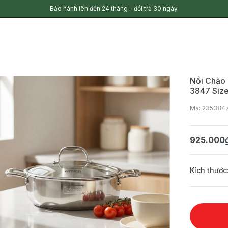
Bảo hành lên đến 24 tháng - đổi trả 30 ngày.
Nồi Chảo 
3847 Siz
Mã: 235384
925.000
Kích thước