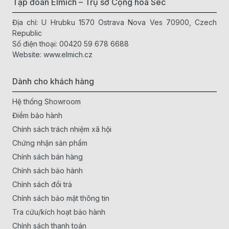
Tập đoàn Elmich – Trụ sở Cộng hòa Séc
bếp hồng ngoại thì nồi áp suất inox là sự lựa chọn hoàn hảo.
Địa chỉ: U Hrubku 1570 Ostrava Nova Ves 70900, Czech
Republic
Số điện thoại:
00420 59 678 6688
Ưu điểm của việc sử dụng nồi áp suất
Website:
www.elmich.cz
Tiết kiệm thời gian và năng lượng:
Dành cho khách hàng
Nồi áp suất giúp nấu ăn nhanh hơn và tiêu tốn ít năng lượng
hơn so với phương pháp truyền thống. Áp suất cao và nhiệt
Hệ thống Showroom
độ nhanh chóng thẩm thấu vào thức ăn, giúp chế biến các
món ăn dài hạn như hầm nước dừa, hủ tiếu, hoặc món gạo
Điểm bảo hành
nhanh hơn nhiều so với cách nấu bình thường.
Chính sách trách nhiệm xã hội
Chứng nhận sản phẩm
Chính sách bán hàng
Bảo quản dinh dưỡng và hương vị thức ăn:
Chính sách bảo hành
Do thời gian nấu ngắn, các loại thức ăn giữ được hương vị
Chính sách đổi trả
tươi ngon và dinh dưỡng tốt hơn. Các vitamin và khoáng chất
Chính sách bảo mật thông tin
được bảo tồn tốt hơn, không bị mất đi trong quá trình nấu.
Tra cứu/kích hoạt bảo hành
Chính sách thanh toán