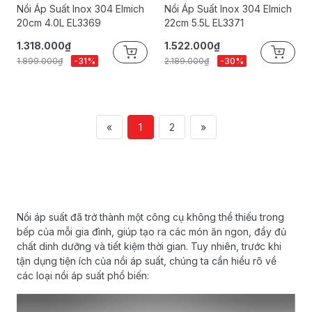
Nồi Áp Suất Inox 304 Elmich
Nồi Áp Suất Inox 304 Elmich
20cm 4.0L EL3369
22cm 5.5L EL3371
1.318.000₫
1.522.000₫
1.899.000₫
-31%
2.189.000₫
-30%
«
1
2
»
Nồi áp suất đã trở thành một công cụ không thể thiếu trong
bếp của mỗi gia đình, giúp tạo ra các món ăn ngon, đầy đủ
chất dinh dưỡng và tiết kiệm thời gian. Tuy nhiên, trước khi
tận dụng tiện ích của nồi áp suất, chúng ta cần hiểu rõ về
các loại nồi áp suất phổ biến: