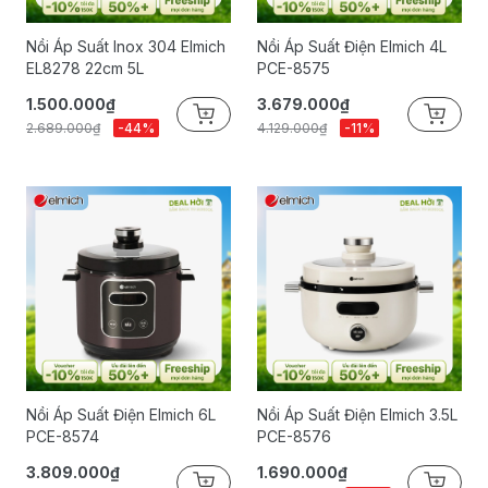
Nồi Áp Suất Inox 304 Elmich
Nồi Áp Suất Điện Elmich 4L
EL8278 22cm 5L
PCE-8575
1.500.000₫
3.679.000₫
2.689.000₫
-44%
4.129.000₫
-11%
Nồi Áp Suất Điện Elmich 6L
Nồi Áp Suất Điện Elmich 3.5L
PCE-8574
PCE-8576
3.809.000₫
1.690.000₫