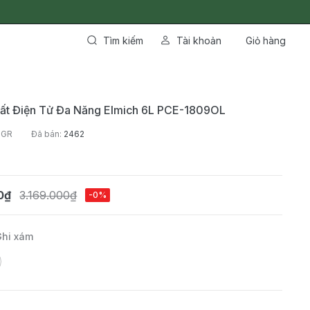
Tìm kiếm
Tài khoản
Giỏ hàng
uất Điện Tử Đa Năng Elmich 6L PCE-1809OL
9GR
Đã bán:
2462
0₫
3.169.000₫
-0%
Ghi xám