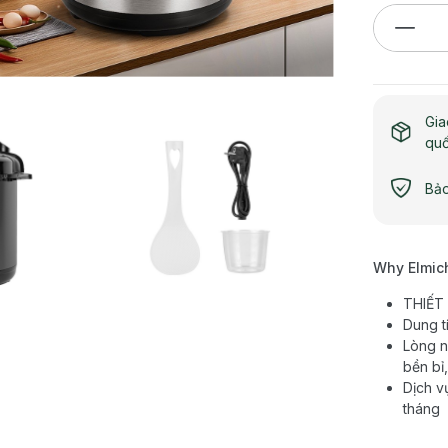
Gia
qu
Bảo
Why Elmic
THIẾT 
Dung t
Lòng n
bền bỉ
Dịch v
tháng