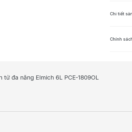
Chi tiết s
Chính sách
ện tử đa năng Elmich 6L PCE-1809OL