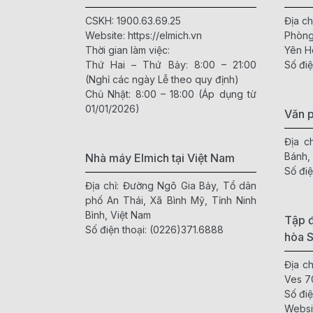
CSKH:
1900.63.69.25
Địa ch
Website:
https://elmich.vn
Phòng
Thời gian làm việc:
Yên H
Thứ Hai – Thứ Bảy: 8:00 – 21:00
Số điệ
(Nghỉ các ngày Lễ theo quy định)
Chủ Nhật: 8:00 – 18:00 (Áp dụng từ
01/01/2026)
Văn 
Địa c
Bánh,
Nhà máy Elmich tại Việt Nam
Số điệ
Địa chỉ: Đường Ngô Gia Bảy, Tổ dân
phố An Thái, Xã Bình Mỹ, Tỉnh Ninh
Bình, Việt Nam
Tập đ
Số điện thoại:
(0226)371.6888
hòa 
Địa c
Ves 7
Số điệ
Websi