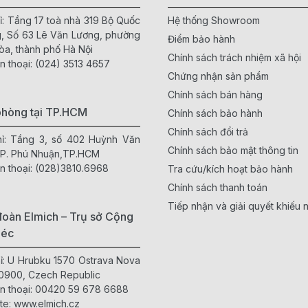
ỉ: Tầng 17 toà nhà 319 Bộ Quốc
Hệ thống Showroom
, Số 63 Lê Văn Lương, phường
Điểm bảo hành
òa, thành phố Hà Nội
Chính sách trách nhiệm xã hội
n thoại:
(024) 3513 4657
Chứng nhận sản phẩm
Chính sách bán hàng
phòng tại TP.HCM
Chính sách bảo hành
Chính sách đổi trả
hỉ: Tầng 3, số 402 Huỳnh Văn
Chính sách bảo mật thông tin
 P. Phú Nhuận,TP.HCM
n thoại:
(028)3810.6968
Tra cứu/kích hoạt bảo hành
Chính sách thanh toán
Tiếp nhận và giải quyết khiếu n
oàn Elmich – Trụ sở Cộng
Séc
hỉ: U Hrubku 1570 Ostrava Nova
0900, Czech Republic
n thoại:
00420 59 678 6688
te:
www.elmich.cz