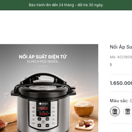
Bảo hành lên đến 24 tháng - đổi trả 30 ngày.
Nồi Áp S
Mã: 402180
5
1.650.00
Màu sắc: