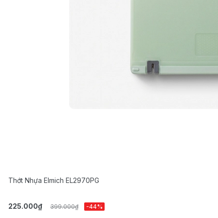
Thớt Nhựa Elmich EL2970PG
225.000₫
399.000₫
-44%