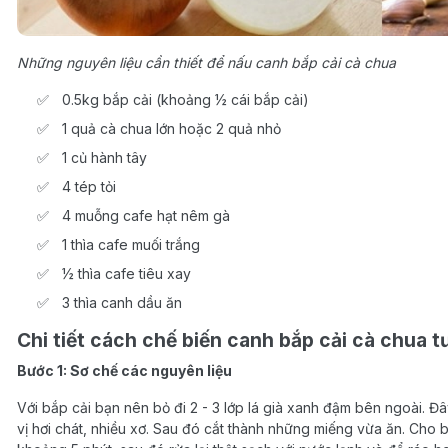
Những nguyên liệu cần thiết để nấu canh bắp cải cà chua
0.5kg bắp cải (khoảng ½ cái bắp cải)
1 quả cà chua lớn hoặc 2 quả nhỏ
1 củ hành tây
4 tép tỏi
4 muỗng cafe hạt nêm gà
1 thìa cafe muối trắng
½ thìa cafe tiêu xay
3 thìa canh dầu ăn
Chi tiết cách chế biến canh bắp cải cà chua t
Bước 1: Sơ chế các nguyên liệu
Với bắp cải bạn nên bỏ đi 2 - 3 lớp lá già xanh đậm bên ngoài. Đ
vị hơi chát, nhiều xơ. Sau đó cắt thành những miếng vừa ăn. Cho