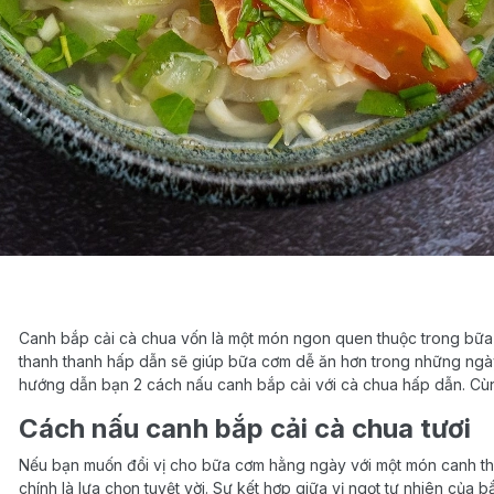
Canh bắp cải cà chua vốn là một món ngon quen thuộc trong bữa 
thanh thanh hấp dẫn sẽ giúp bữa cơm dễ ăn hơn trong những ngày
hướng dẫn bạn 2 cách nấu canh bắp cải với cà chua hấp dẫn. Cù
Cách nấu canh bắp cải cà chua tươi
Nếu bạn muốn đổi vị cho bữa cơm hằng ngày với một món canh tha
chính là lựa chọn tuyệt vời. Sự kết hợp giữa vị ngọt tự nhiên của 