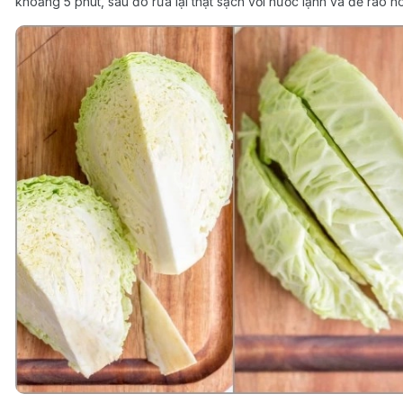
khoảng 5 phút, sau đó rửa lại thật sạch với nước lạnh và để ráo h