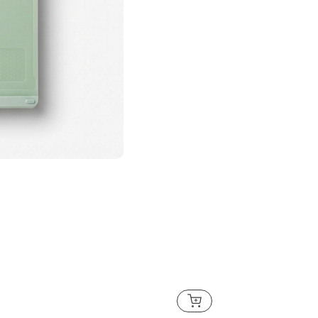
Thớt Nhựa Elmich EL
225.000₫
399.000₫