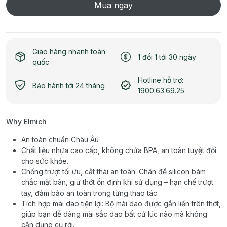
Mua ngay
Giao hàng nhanh toàn
1 đổi 1 tới 30 ngày
quốc
Hotline hỗ trợ:
Bảo hành tới 24 tháng
1900.63.69.25
Why Elmich
An toàn chuẩn Châu Âu
Chất liệu nhựa cao cấp, không chứa BPA, an toàn tuyệt đối
cho sức khỏe.
Chống trượt tối ưu, cắt thái an toàn: Chân đế silicon bám
chắc mặt bàn, giữ thớt ổn định khi sử dụng – hạn chế trượt
tay, đảm bảo an toàn trong từng thao tác.
Tích hợp mài dao tiện lợi: Bộ mài dao được gắn liền trên thớt,
giúp bạn dễ dàng mài sắc dao bất cứ lúc nào mà không
cần dụng cụ rời.