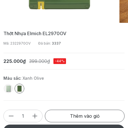
Thớt Nhựa Elmich EL2970OV
Mã: 2322970OV
Đã bán:
3337
225.000₫
399.000₫
-44%
Màu sắc:
Xanh Olive
Thêm vào giỏ