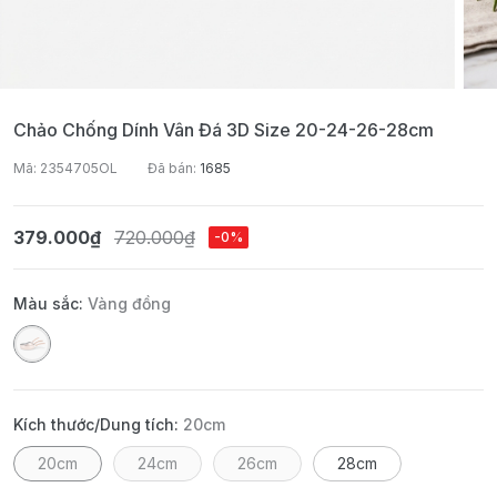
Chảo Chống Dính Vân Đá 3D Size 20-24-26-28cm
Mã: 2354705OL
Đã bán:
1685
379.000₫
720.000₫
-0%
Màu sắc:
Vàng đồng
Kích thước/Dung tích:
20cm
20cm
24cm
26cm
28cm