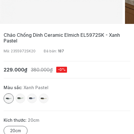
Chảo Chống Dính Ceramic Elmich EL5972SK - Xanh
Pastel
Mã: 2355972SK20
Đã bán:
187
229.000₫
380.000₫
-0%
Màu sắc:
Xanh Pastel
Kích thước:
20cm
20cm