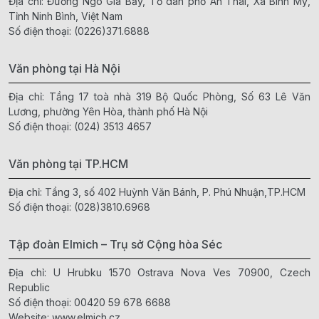
Địa chỉ: Đường Ngô Gia Bảy, Tổ dân phố An Thái, Xã Bình Mỹ,
Tỉnh Ninh Bình, Việt Nam
Số điện thoại:
(0226)371.6888
Văn phòng tại Hà Nội
Địa chỉ: Tầng 17 toà nhà 319 Bộ Quốc Phòng, Số 63 Lê Văn
Lương, phường Yên Hòa, thành phố Hà Nội
Số điện thoại:
(024) 3513 4657
Văn phòng tại TP.HCM
Địa chỉ: Tầng 3, số 402 Huỳnh Văn Bánh, P. Phú Nhuận,TP.HCM
Số điện thoại:
(028)3810.6968
Tập đoàn Elmich – Trụ sở Cộng hòa Séc
Địa chỉ: U Hrubku 1570 Ostrava Nova Ves 70900, Czech
Republic
Số điện thoại:
00420 59 678 6688
Website:
www.elmich.cz