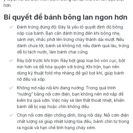
hơn.
Bí quyết để bánh bông lan ngon hơn
Đánh trứng đúng độ: Đây là yếu tố quyết định độ bông
xốp của bánh. Bạn cần đánh trứng đến khi bông nhẹ,
sánh mịn, nhấc phới lên trứng chảy thành dải mượt. Nếu
đánh chưa tới, bánh sẽ không nở; nếu đánh quá lâu, trứng
dễ bị tách nước, làm bánh chai cứng.
Rây bột trước khi trộn: Rây bột giúp loại bỏ vón cục, bột
mịn hơn và dễ hòa quyện với trứng. Khi trộn, bạn nên
dùng kỹ thuật fold nhẹ nhàng để giữ bọt khí, giúp bánh
nở đều và xốp.
Không mở nắp nồi khi đang nướng: Trong quá trình
“nướng” bằng nồi cơm điện, bạn không nên mở nắp để
kiểm tra quá sớm. Việc này sẽ làm thất thoát nhiệt, khiến
bánh dễ bị xẹp hoặc chín không đều.
Chọn nồi cơm điện chống dính, lòng nồi dày: Nồi cơm điện
chất lượng sẽ giúp nhiệt lượng tỏa đều, bánh chín từ trong
ra ngoài và hạn chế tình trạng cháy xém.