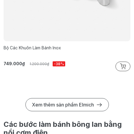
Bộ Các Khuôn Làm Bánh Inox
K
749.000₫
3
1.200.000₫
-38%
Xem thêm sản phẩm Elmich
Các bước làm bánh bông lan bằng
nồi cơm điện