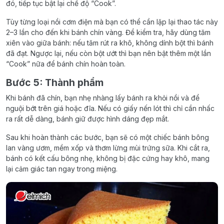
đó, tiếp tục bật lại chế độ “Cook”.
Tùy từng loại nồi cơm điện mà bạn có thể cần lặp lại thao tác này
2–3 lần cho đến khi bánh chín vàng. Để kiểm tra, hãy dùng tăm
xiên vào giữa bánh: nếu tăm rút ra khô, không dính bột thì bánh
đã đạt. Ngược lại, nếu còn bột ướt thì bạn nên bật thêm một lần
“Cook” nữa để bánh chín hoàn toàn.
Bước 5: Thành phẩm
Khi bánh đã chín, bạn nhẹ nhàng lấy bánh ra khỏi nồi và để
nguội bớt trên giá hoặc đĩa. Nếu có giấy nến lót thì chỉ cần nhấc
ra rất dễ dàng, bánh giữ được hình dáng đẹp mắt.
Sau khi hoàn thành các bước, bạn sẽ có một chiếc bánh bông
lan vàng ươm, mềm xốp và thơm lừng mùi trứng sữa. Khi cắt ra,
bánh có kết cấu bông nhẹ, không bị đặc cứng hay khô, mang
lại cảm giác tan ngay trong miệng.