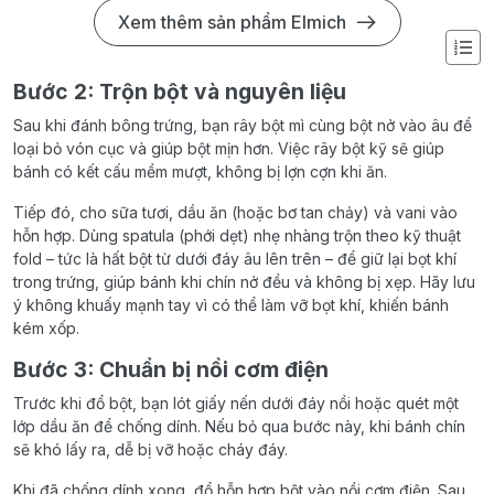
Xem thêm sản phẩm Elmich
Bước 2: Trộn bột và nguyên liệu
Sau khi đánh bông trứng, bạn rây bột mì cùng bột nở vào âu để
loại bỏ vón cục và giúp bột mịn hơn. Việc rây bột kỹ sẽ giúp
bánh có kết cấu mềm mượt, không bị lợn cợn khi ăn.
Tiếp đó, cho sữa tươi, dầu ăn (hoặc bơ tan chảy) và vani vào
hỗn hợp. Dùng spatula (phới dẹt) nhẹ nhàng trộn theo kỹ thuật
fold – tức là hất bột từ dưới đáy âu lên trên – để giữ lại bọt khí
trong trứng, giúp bánh khi chín nở đều và không bị xẹp. Hãy lưu
ý không khuấy mạnh tay vì có thể làm vỡ bọt khí, khiến bánh
kém xốp.
Bước 3: Chuẩn bị nồi cơm điện
Trước khi đổ bột, bạn lót giấy nến dưới đáy nồi hoặc quét một
lớp dầu ăn để chống dính. Nếu bỏ qua bước này, khi bánh chín
sẽ khó lấy ra, dễ bị vỡ hoặc cháy đáy.
Khi đã chống dính xong, đổ hỗn hợp bột vào nồi cơm điện. Sau