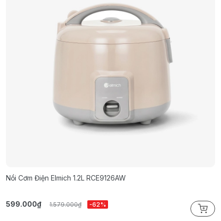
Nồi Cơm Điện Elmich 1.2L RCE9126AW
N
599.000₫
7
1.579.000₫
-62%