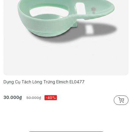
Dụng Cụ Tách Lòng Trứng Elmich EL0477
P
30.000₫
1
50.000₫
-40%