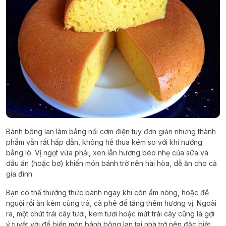
Bánh bông lan làm bằng nồi cơm điện tuy đơn giản nhưng thành
phẩm vẫn rất hấp dẫn, không hề thua kém so với khi nướng
bằng lò. Vị ngọt vừa phải, xen lẫn hương béo nhẹ của sữa và
dầu ăn (hoặc bơ) khiến món bánh trở nên hài hòa, dễ ăn cho cả
gia đình.
Bạn có thể thưởng thức bánh ngay khi còn ấm nóng, hoặc để
nguội rồi ăn kèm cùng trà, cà phê để tăng thêm hương vị. Ngoài
ra, một chút trái cây tươi, kem tươi hoặc mứt trái cây cũng là gợi
ý tuyệt vời để biến món bánh bông lan tại nhà trở nên đặc biệt