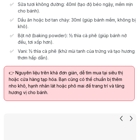
Sữa tươi không đường: 40ml (tạo độ béo ngậy, mềm mịn
cho bánh).
Dầu ăn hoặc bơ tan chảy: 30ml (giúp bánh mềm, không bị
khô).
Bột nở (baking powder): ½ thìa cà phê (giúp bánh nở
đều, tơi xốp hơn).
Vani: ½ thìa cà phê (khử mùi tanh của trứng và tạo hương
thơm hấp dẫn).
👉 Nguyên liệu trên khá đơn giản, dễ tìm mua tại siêu thị
hoặc cửa hàng tạp hóa. Bạn cũng có thể chuẩn bị thêm
nho khô, hạnh nhân lát hoặc phô mai để trang trí và tăng
hương vị cho bánh.