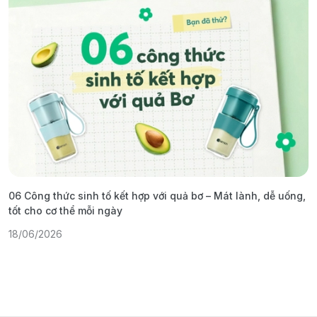
06 Công thức sinh tố kết hợp với quả bơ – Mát lành, dễ uống,
G
tốt cho cơ thể mỗi ngày
ả
18/06/2026
1