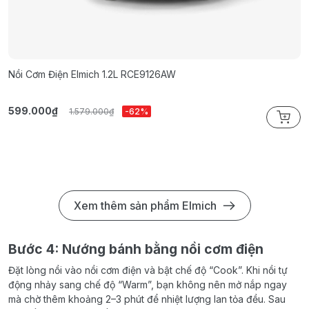
Nồi Cơm Điện Elmich 1.2L RCE9126AW
N
599.000₫
7
1.579.000₫
-62%
Xem thêm sản phẩm Elmich
Bước 4: Nướng bánh bằng nồi cơm điện
Đặt lòng nồi vào nồi cơm điện và bật chế độ “Cook”. Khi nồi tự
động nhảy sang chế độ “Warm”, bạn không nên mở nắp ngay
mà chờ thêm khoảng 2–3 phút để nhiệt lượng lan tỏa đều. Sau