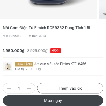
Nồi Cơm Điện Tử Elmich RCE9362 Dung Tích 1,5L
Mã: 4029362
Đã bán:
3323
1.950.000₫
3.929.000₫
-50%
Ấm đun siêu tốc Elmich KEE-8456
QUÀ TẶNG
Giá trị: 759.000₫
Thêm vào giỏ
Mua ngay