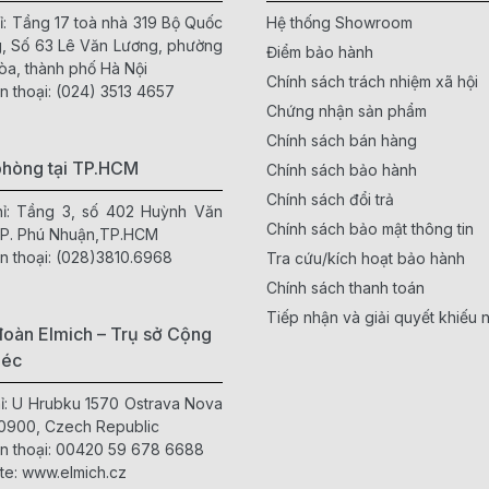
ỉ: Tầng 17 toà nhà 319 Bộ Quốc
Hệ thống Showroom
, Số 63 Lê Văn Lương, phường
Điểm bảo hành
òa, thành phố Hà Nội
Chính sách trách nhiệm xã hội
n thoại:
(024) 3513 4657
Chứng nhận sản phẩm
Chính sách bán hàng
phòng tại TP.HCM
Chính sách bảo hành
Chính sách đổi trả
hỉ: Tầng 3, số 402 Huỳnh Văn
Chính sách bảo mật thông tin
 P. Phú Nhuận,TP.HCM
n thoại:
(028)3810.6968
Tra cứu/kích hoạt bảo hành
Chính sách thanh toán
Tiếp nhận và giải quyết khiếu n
oàn Elmich – Trụ sở Cộng
Séc
hỉ: U Hrubku 1570 Ostrava Nova
0900, Czech Republic
n thoại:
00420 59 678 6688
te:
www.elmich.cz