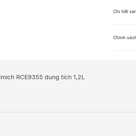
Chi tiết s
Chính sách
Elmich RCE9355 dung tích 1,2L