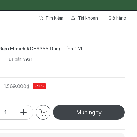
Tìm kiếm
Tài khoản
Giỏ hàng
Điện Elmich RCE9355 Dung Tích 1,2L
5
Đã bán:
5934
₫
1.569.000₫
-41%
Mua ngay