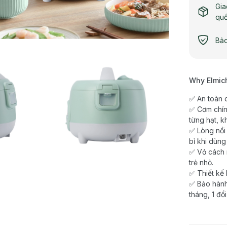
Gia
qu
Bảo
Why Elmic
✅ An toàn 
✅ Cơm chín 
từng hạt, k
✅ Lòng nồi
bỉ khi dùng
✅ Vỏ cách 
trẻ nhỏ.
✅ Thiết kế 
✅ Bảo hành
tháng, 1 đổi