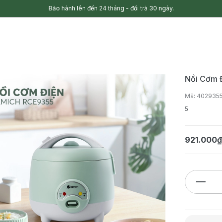
Bảo hành lên đến 24 tháng - đổi trả 30 ngày.
Nồi Cơm 
Mã: 402935
5
921.000