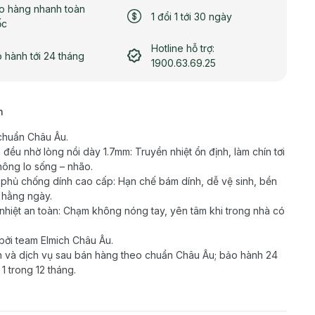
o hàng nhanh toàn
1 đổi 1 tới 30 ngày
ốc
Hotline hỗ trợ:
 hành tới 24 tháng
1900.63.69.25
h
chuẩn Châu Âu.
đều nhờ lòng nồi dày 1.7mm: Truyền nhiệt ổn định, làm chín tơi
hông lo sống – nhão.
 phủ chống dính cao cấp: Hạn chế bám dính, dễ vệ sinh, bền
 hằng ngày.
nhiệt an toàn: Chạm không nóng tay, yên tâm khi trong nhà có
bởi team Elmich Châu Âu.
 và dịch vụ sau bán hàng theo chuẩn Châu Âu; bảo hành 24
 1 trong 12 tháng.