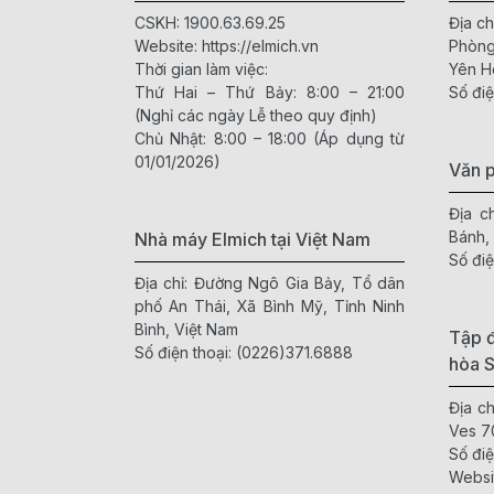
CSKH:
1900.63.69.25
Địa ch
Website:
https://elmich.vn
Phòng
Thời gian làm việc:
Yên H
Thứ Hai – Thứ Bảy: 8:00 – 21:00
Số điệ
(Nghỉ các ngày Lễ theo quy định)
Chủ Nhật: 8:00 – 18:00 (Áp dụng từ
01/01/2026)
Văn 
Địa c
Bánh,
Nhà máy Elmich tại Việt Nam
Số điệ
Địa chỉ: Đường Ngô Gia Bảy, Tổ dân
phố An Thái, Xã Bình Mỹ, Tỉnh Ninh
Bình, Việt Nam
Tập đ
Số điện thoại:
(0226)371.6888
hòa 
Địa c
Ves 7
Số điệ
Websi