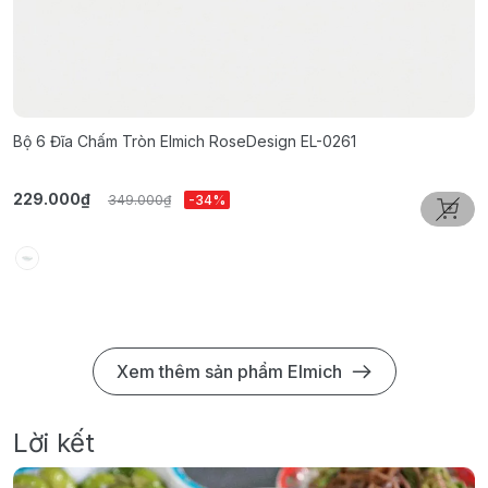
Bộ 6 Đĩa Chấm Tròn Elmich RoseDesign EL-0261
B
229.000₫
3
349.000₫
-34%
Xem thêm sản phẩm Elmich
Lời kết