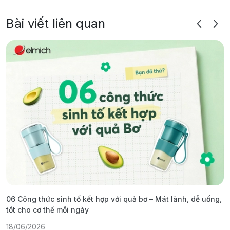
Bài viết liên quan
06 Công thức sinh tố kết hợp với quả bơ – Mát lành, dễ uống,
G
tốt cho cơ thể mỗi ngày
ả
18/06/2026
1