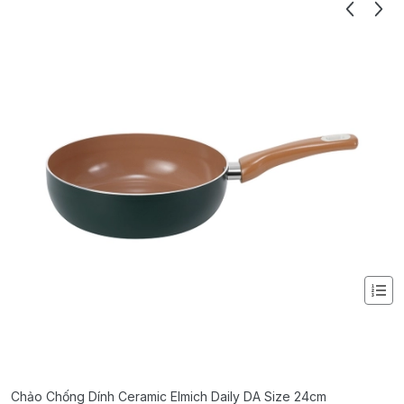
Chảo Chống Dính Ceramic Elmich Daily DA Size 24cm
C