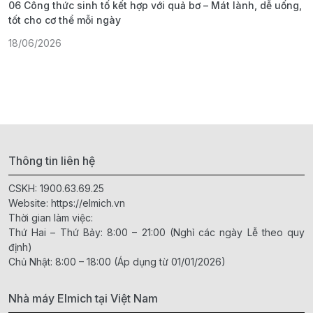
06 Công thức sinh tố kết hợp với quả bơ – Mát lành, dễ uống,
G
tốt cho cơ thể mỗi ngày
ả
18/06/2026
1
Thông tin liên hệ
CSKH:
1900.63.69.25
Website:
https://elmich.vn
Thời gian làm việc:
Thứ Hai – Thứ Bảy: 8:00 – 21:00 (Nghỉ các ngày Lễ theo quy
định)
Chủ Nhật: 8:00 – 18:00 (Áp dụng từ 01/01/2026)
Nhà máy Elmich tại Việt Nam