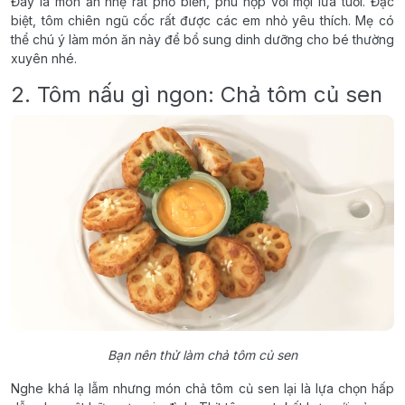
Đây là món ăn nhẹ rất phổ biến, phù hợp với mọi lứa tuổi. Đặc
biệt, tôm chiên ngũ cốc rất được các em nhỏ yêu thích. Mẹ có
thể chú ý làm món ăn này để bổ sung dinh dưỡng cho bé thường
xuyên nhé.
2. Tôm nấu gì ngon: Chả tôm củ sen
Bạn nên thử làm chả tôm củ sen
Nghe khá lạ lẫm nhưng món chả tôm củ sen lại là lựa chọn hấp