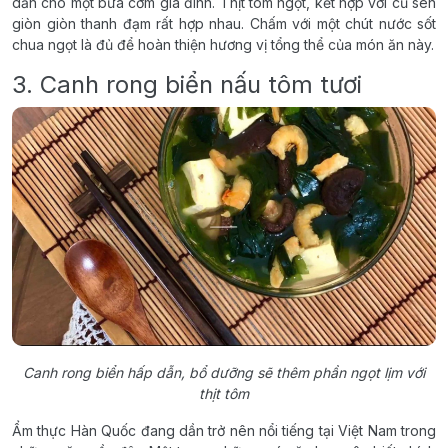
dẫn cho một bữa cơm gia đình. Thịt tôm ngọt, kết hợp với củ sen
giòn giòn thanh đạm rất hợp nhau. Chấm với một chút nước sốt
chua ngọt là đủ để hoàn thiện hương vị tổng thể của món ăn này.
3. Canh rong biển nấu tôm tươi
Canh rong biển hấp dẫn, bổ dưỡng sẽ thêm phần ngọt lịm với
thịt tôm
Ẩm thực Hàn Quốc đang dần trở nên nổi tiếng tại Việt Nam trong