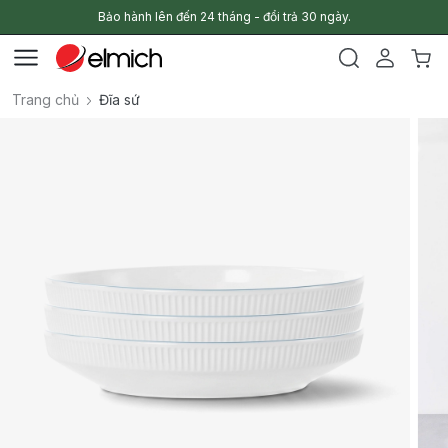
Bảo hành lên đến 24 tháng - đổi trả 30 ngày.
Trang chủ
Đĩa sứ