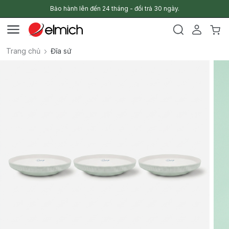
Bảo hành lên đến 24 tháng - đổi trả 30 ngày.
Trang chủ
Đĩa sứ