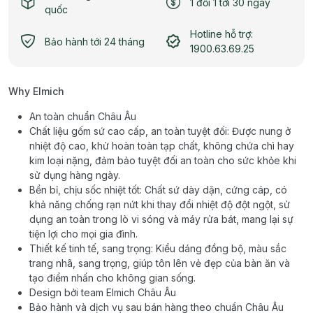
1 đổi 1 tới 30 ngày
quốc
Hotline hỗ trợ:
Bảo hành tới 24 tháng
1900.63.69.25
Why Elmich
An toàn chuẩn Châu Âu
Chất liệu gốm sứ cao cấp, an toàn tuyệt đối: Được nung ở
nhiệt độ cao, khử hoàn toàn tạp chất, không chứa chì hay
kim loại nặng, đảm bảo tuyệt đối an toàn cho sức khỏe khi
sử dụng hàng ngày.
Bền bỉ, chịu sốc nhiệt tốt: Chất sứ dày dặn, cứng cáp, có
khả năng chống rạn nứt khi thay đổi nhiệt độ đột ngột, sử
dụng an toàn trong lò vi sóng và máy rửa bát, mang lại sự
tiện lợi cho mọi gia đình.
Thiết kế tinh tế, sang trọng: Kiểu dáng đồng bộ, màu sắc
trang nhã, sang trọng, giúp tôn lên vẻ đẹp của bàn ăn và
tạo điểm nhấn cho không gian sống.
Design bởi team Elmich Châu Âu
Bảo hành và dịch vụ sau bán hàng theo chuẩn Châu Âu