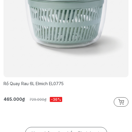
Rổ Quay Rau 6L Elmich EL0775
B
465.000₫
2
729.000₫
-36%