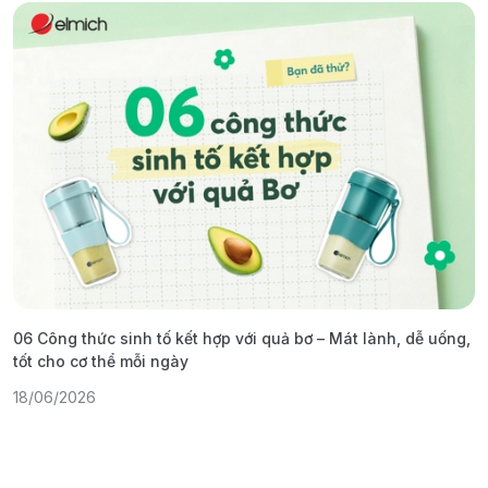
06 Công thức sinh tố kết hợp với quả bơ – Mát lành, dễ uống,
G
tốt cho cơ thể mỗi ngày
ả
18/06/2026
1