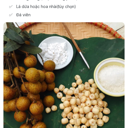
Lá dứa hoặc hoa nhài(tùy chọn)
Đá viên