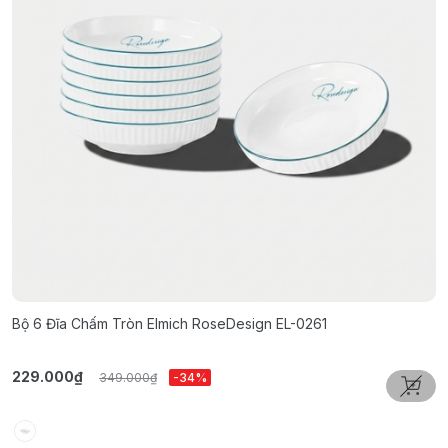
Bộ 6 Đĩa Chấm Tròn Elmich RoseDesign EL-0261
B
229.000₫
3
349.000₫
-34%