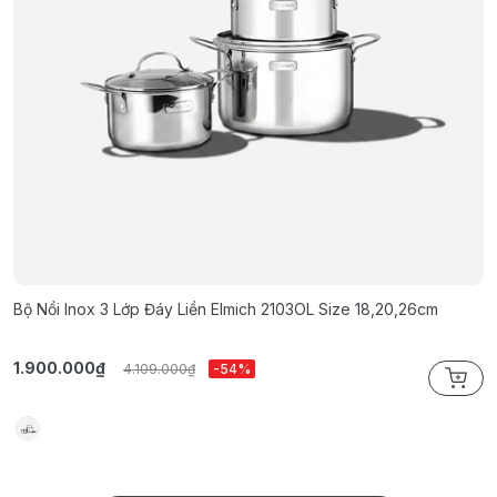
Bộ Nồi Inox 3 Lớp Đáy Liền Elmich 2103OL Size 18,20,26cm
B
1
1.900.000₫
1
4.109.000₫
-54%