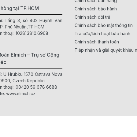
Chính sách bán hàng
phòng tại TP.HCM
Chính sách bảo hành
Chính sách đổi trả
hỉ: Tầng 3, số 402 Huỳnh Văn
Chính sách bảo mật thông tin
 P. Phú Nhuận,TP.HCM
n thoại:
(028)3810.6968
Tra cứu/kích hoạt bảo hành
Chính sách thanh toán
Tiếp nhận và giải quyết khiếu n
oàn Elmich – Trụ sở Cộng
Séc
hỉ: U Hrubku 1570 Ostrava Nova
0900, Czech Republic
n thoại:
00420 59 678 6688
te:
www.elmich.cz