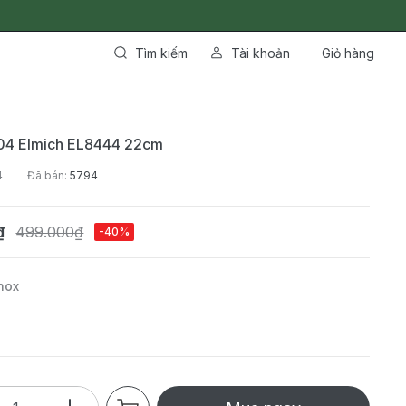
Tìm kiếm
Tài khoản
Giỏ hàng
304 Elmich EL8444 22cm
4
Đã bán:
5794
₫
499.000₫
-40%
nox