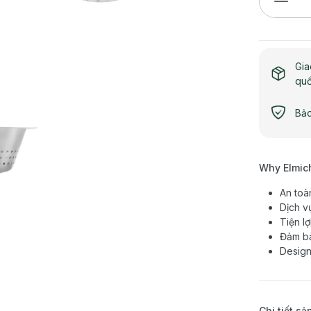
Gia
qu
Bảo
Why Elmic
An toà
Dịch v
Tiện l
Đảm bả
Design
Chi tiết s