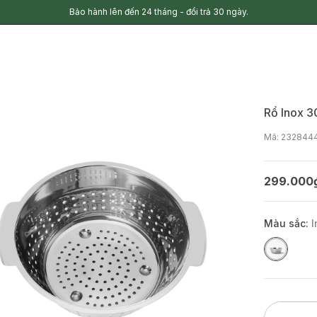
Bảo hành lên đến 24 tháng - đổi trả 30 ngày.
Rổ Inox 
Mã: 232844
299.000
Màu sắc:
I