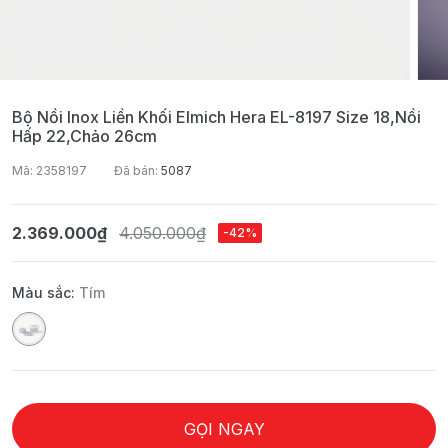
Bộ Nồi Inox Liền Khối Elmich Hera EL-8197 Size 18,nồi
Hấp 22,chảo 26cm
Mã: 2358197
Đã bán:
5087
2.369.000₫
4.050.000₫
-42%
Màu sắc:
Tím
GỌI NGAY