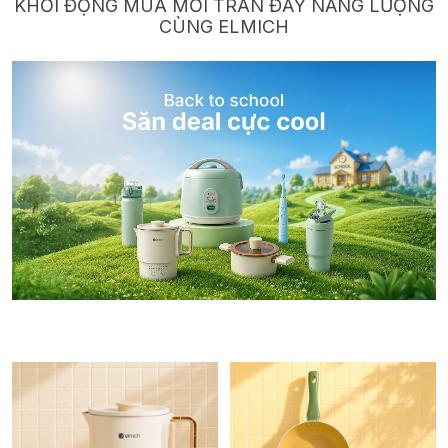
KHỞI ĐỘNG MÙA MỚI TRÀN ĐẦY NĂNG LƯỢNG
CÙNG ELMICH