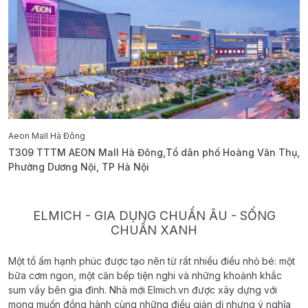
Aeon Mall Hà Đông
E
T309 TTTM AEON Mall Hà Đông,Tổ dân phố Hoàng Văn Thụ,
B
Phường Dương Nội, TP Hà Nội
T
ELMICH - GIA DỤNG CHUẨN ÂU - SỐNG
CHUẨN XANH
Một tổ ấm hạnh phúc được tạo nên từ rất nhiều điều nhỏ bé: một
bữa cơm ngon, một căn bếp tiện nghi và những khoảnh khắc
sum vầy bên gia đình. Nhà mới Elmich.vn được xây dựng với
mong muốn đồng hành cùng những điều giản dị nhưng ý nghĩa