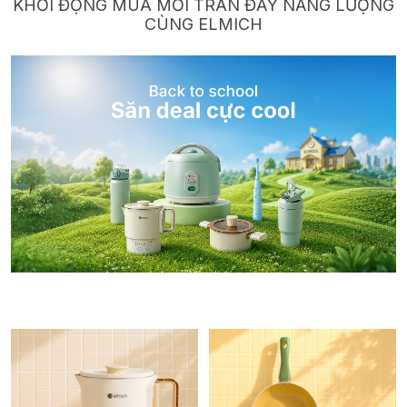
KHỞI ĐỘNG MÙA MỚI TRÀN ĐẦY NĂNG LƯỢNG
CÙNG ELMICH