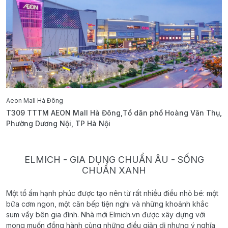
Aeon Mall Hà Đông
E
T309 TTTM AEON Mall Hà Đông,Tổ dân phố Hoàng Văn Thụ,
B
Phường Dương Nội, TP Hà Nội
T
ELMICH - GIA DỤNG CHUẨN ÂU - SỐNG
CHUẨN XANH
Một tổ ấm hạnh phúc được tạo nên từ rất nhiều điều nhỏ bé: một
bữa cơm ngon, một căn bếp tiện nghi và những khoảnh khắc
sum vầy bên gia đình. Nhà mới Elmich.vn được xây dựng với
mong muốn đồng hành cùng những điều giản dị nhưng ý nghĩa