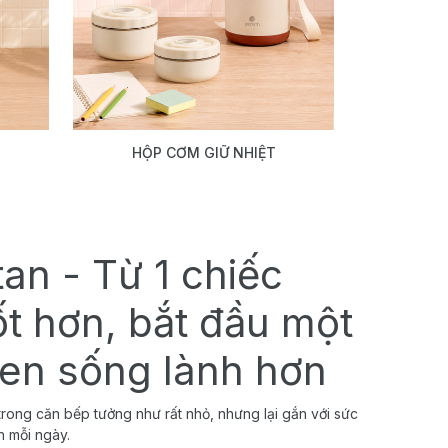
HỘP CƠM GIỮ NHIỆT
tan - Từ 1 chiếc
ốt hơn, bắt đầu một
uen sống lành hơn
rong căn bếp tưởng như rất nhỏ, nhưng lại gắn với sức
h mỗi ngày.