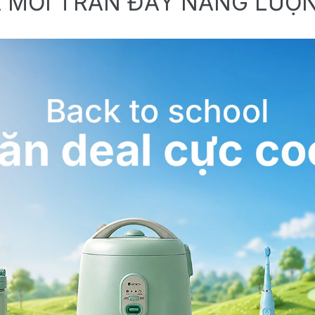
 MỚI TRÀN ĐẦY NĂNG LƯỢ