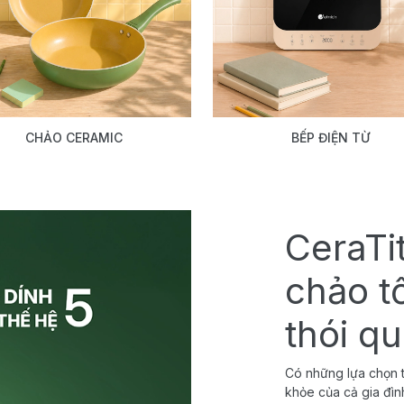
CHẢO CERAMIC
BẾP ĐIỆN TỪ
CeraTi
chảo t
thói q
Có những lựa chọn t
khỏe của cả gia đìn