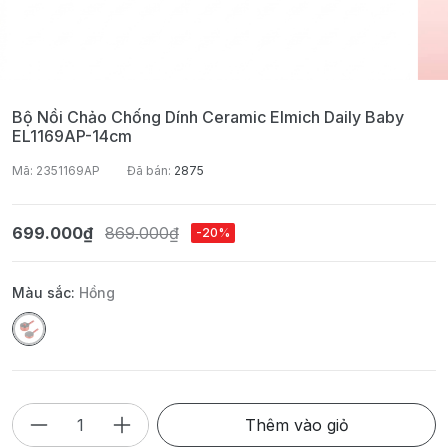
Bộ Nồi Chảo Chống Dính Ceramic Elmich Daily Baby
EL1169AP-14cm
Mã: 2351169AP
Đã bán:
2875
699.000₫
869.000₫
-20%
Màu sắc:
Hồng
Thêm vào giỏ