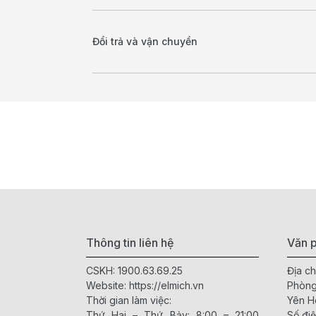
Đổi trả và vận chuyển
Thông tin liên hệ
Văn p
CSKH:
1900.63.69.25
Địa ch
Website:
https://elmich.vn
Phòng
Thời gian làm việc:
Yên H
Thứ Hai – Thứ Bảy: 8:00 – 21:00
Số điệ