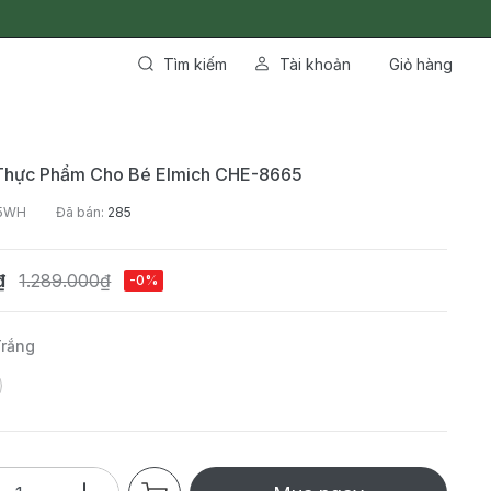
Tìm kiếm
Tài khoản
Giỏ hàng
Thực Phẩm Cho Bé Elmich CHE-8665
65WH
Đã bán:
285
₫
1.289.000₫
-0%
Trắng