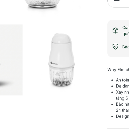
Gia
qu
Bảo
Why Elmic
An toà
Dễ dàn
Xay nh
tầng 6
Bảo hà
24 thá
Design