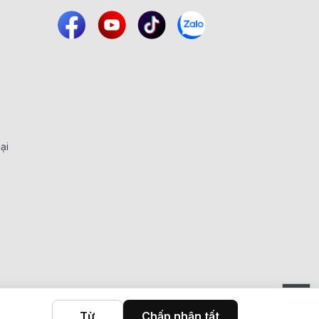
ại
Từ
Chấp nhận tất