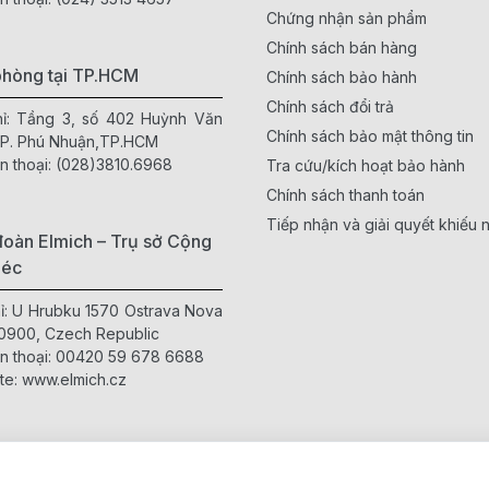
Chứng nhận sản phẩm
Chính sách bán hàng
phòng tại TP.HCM
Chính sách bảo hành
Chính sách đổi trả
hỉ: Tầng 3, số 402 Huỳnh Văn
Chính sách bảo mật thông tin
 P. Phú Nhuận,TP.HCM
n thoại:
(028)3810.6968
Tra cứu/kích hoạt bảo hành
Chính sách thanh toán
Tiếp nhận và giải quyết khiếu n
oàn Elmich – Trụ sở Cộng
Séc
hỉ: U Hrubku 1570 Ostrava Nova
0900, Czech Republic
n thoại:
00420 59 678 6688
te:
www.elmich.cz