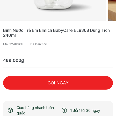
Bình Nước Trẻ Em Elmich BabyCare EL8368 Dung Tích
240ml
Mã: 2248368
Đã bán:
5983
469.000₫
GỌI NGAY
Giao hàng nhanh toàn
1 đổi 1 tới 30 ngày
quốc