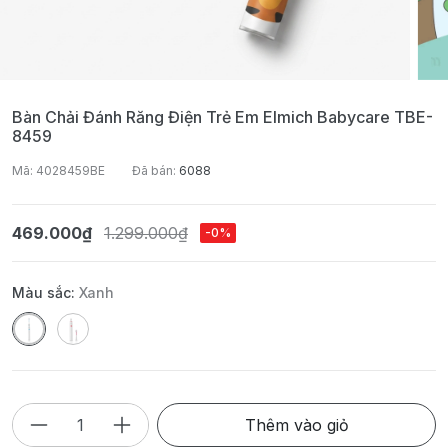
Bàn Chải Đánh Răng Điện Trẻ Em Elmich Babycare TBE-
8459
Mã: 4028459BE
Đã bán:
6088
469.000₫
1.299.000₫
-0%
Màu sắc:
Xanh
Thêm vào giỏ