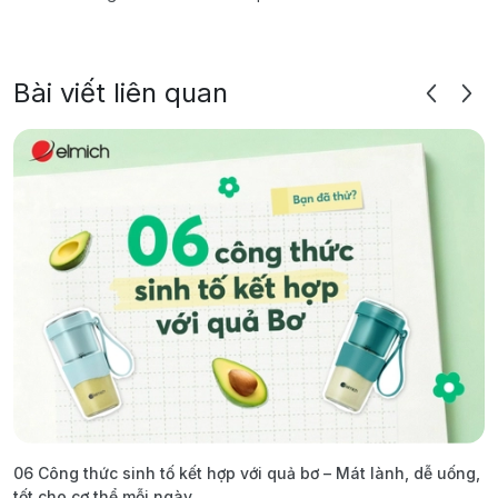
Bài viết liên quan
06 Công thức sinh tố kết hợp với quả bơ – Mát lành, dễ uống,
G
tốt cho cơ thể mỗi ngày
ả