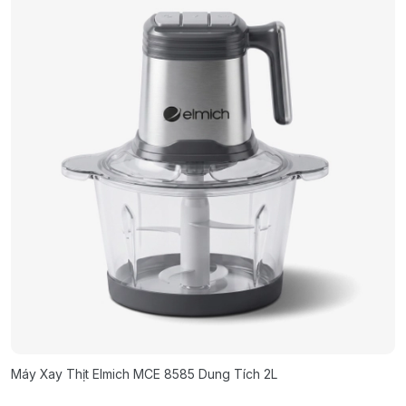
Máy Xay Thịt Elmich MCE 8585 Dung Tích 2L
M