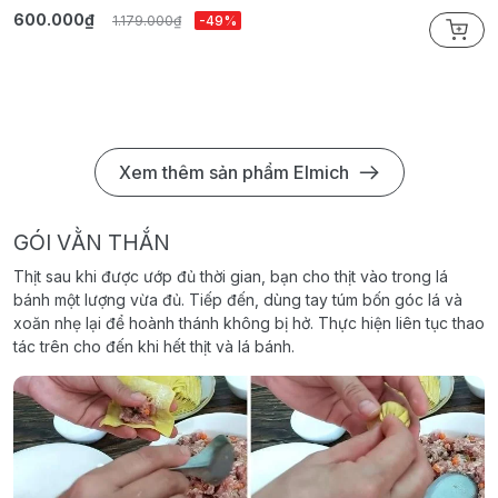
600.000₫
7
1.179.000₫
-49%
Xem thêm sản phẩm Elmich
GÓI VẰN THẮN
Thịt sau khi được ướp đủ thời gian, bạn cho thịt vào trong lá
bánh một lượng vừa đủ. Tiếp đến, dùng tay túm bốn góc lá và
xoăn nhẹ lại để hoành thánh không bị hở. Thực hiện liên tục thao
tác trên cho đến khi hết thịt và lá bánh.