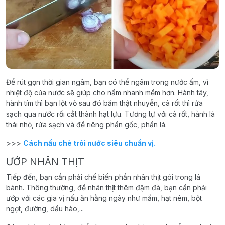
Để rút gọn thời gian ngâm, bạn có thể ngâm trong nước ấm, vì
nhiệt độ của nước sẽ giúp cho nấm nhanh mềm hơn. Hành tây,
hành tím thì bạn lột vỏ sau đó băm thật nhuyễn, cà rốt thì rửa
sạch qua nước rồi cắt thành hạt lựu. Tương tự với cà rốt, hành lá
thái nhỏ, rửa sạch và để riêng phần gốc, phần lá.
>>>
Cách nấu chè trôi nước siêu chuẩn vị.
ƯỚP NHÂN THỊT
Tiếp đến, bạn cần phải chế biến phần nhân thịt gói trong lá
bánh. Thông thường, để nhân thịt thêm đậm đà, bạn cần phải
ướp với các gia vị nấu ăn hằng ngày như mắm, hạt nêm, bột
ngọt, đường, dầu hào,...