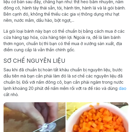
liệu cơ bản sau đây, chẳng hạn như: thịt heo băm nhuyễn, nấm
đông cô, hành tây thái sẵn, tỏi, hành tím, hành lá và lá gói bánh.
Bên cạnh đó, không thể thiếu các gia vị thông dụng như hạt
nêm, nước mắm, dầu hào, bột ngọt,...
Lá gói loại bánh này bạn có thể chuẩn bị bằng cách mua ở các
cửa hàng tạp hóa, cửa hàng tiện lợi. Ngoài ra, để lá làm bánh
thơm ngon, chuẩn bị thì bạn có thể mua ở xưởng sản xuất, địa
điểm cung cấp lá vằn thắn chính gốc.
SƠ CHẾ NGUYÊN LIỆU
Sau khi đã chuẩn bị hoàn tất khâu chuẩn bị nguyên liệu, bước
đầu tiên mà bạn cần phải làm đó là sơ chế các nguyên liệu đã
chuẩn bị. Đối với nấm đông cô, bạn cần phải ngâm trong nước
lạnh khoảng 20 phút để nấm mềm rồi vớt ra để ráo và dùng
dao
cắt nhỏ.