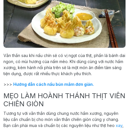
Vằn thắn sau khi nấu chín sẽ có vị ngọt của thịt, phần lá bánh dai
ngon, có mùi hương của nấm mèo. Khi dùng cùng với nước hầm
xương, kèm hành nổi phía trên sẽ là một món ăn điểm tâm sáng
tiện dụng, được rất nhiều thực khách yêu thích.
>>>
Hướng dẫn cách nấu bún mắm đơn giản.
MẸO LÀM HOÀNH THÁNH THỊT VIÊN
CHIÊN GIÒN
Tương tự với vằn thắn dùng chung nước hầm xương, nguyên
liệu cần chuẩn bị cho món vằn thắn chiên giòn cũng y chang.
Bạn cần phải mua và chuẩn bị các nguyên liệu như thịt heo
xay
,