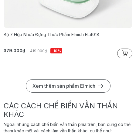
Bộ 7 Hộp Nhựa Đựng Thực Phẩm Elmich EL4018
B
379.000₫
3
419.000₫
-10%
Xem thêm sản phẩm Elmich
CÁC CÁCH CHẾ BIẾN VẰN THẮN
KHÁC
Ngoài những cách chế biến vằn thắn phía trên, bạn cũng có thể
tham khảo một vài cách làm vằn thắn khác, cụ thể như: