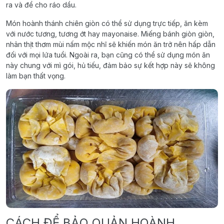
ra và để cho ráo dầu.
Món hoành thánh chiên giòn có thể sử dụng trực tiếp, ăn kèm
với nước tương, tương ớt hay mayonaise. Miếng bánh giòn giòn,
nhân thịt thơm mùi nấm mộc nhĩ sẽ khiến món ăn trở nên hấp dẫn
đối với mọi lứa tuổi. Ngoài ra, bạn cũng có thể sử dụng món ăn
này chung với mì gói, hủ tiếu, đảm bảo sự kết hợp này sẽ không
làm bạn thất vọng.
CÁCH ĐỂ BẢO QUẢN HOÀNH