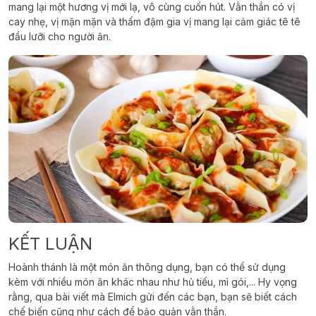
mang lại một hương vị mới lạ, vô cùng cuốn hút. Vằn thắn có vị
cay nhẹ, vị mặn mặn và thấm đậm gia vị mang lại cảm giác tê tê
đầu lưỡi cho người ăn.
KẾT LUẬN
Hoành thánh là một món ăn thông dụng, bạn có thể sử dụng
kèm với nhiều món ăn khác nhau như hủ tiếu, mì gói,... Hy vọng
rằng, qua bài viết mà Elmich gửi đến các bạn, bạn sẽ biết cách
chế biến cũng như cách để bảo quản vằn thắn.