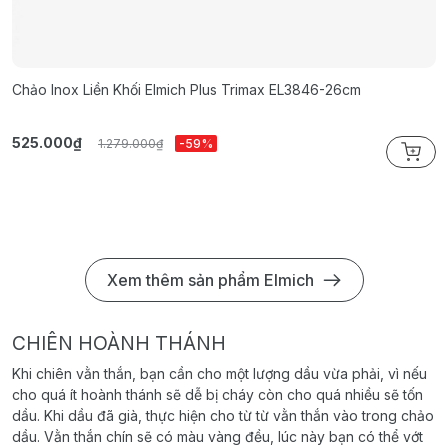
Chảo Inox Liền Khối Elmich Plus Trimax EL3846-26cm
C
525.000₫
5
1.279.000₫
-59%
Xem thêm sản phẩm Elmich
CHIÊN HOÀNH THÁNH
Khi chiên vằn thắn, bạn cần cho một lượng dầu vừa phải, vì nếu
cho quá ít hoành thánh sẽ dễ bị cháy còn cho quá nhiều sẽ tốn
dầu. Khi dầu đã già, thực hiện cho từ từ vằn thắn vào trong chảo
dầu. Vằn thắn chín sẽ có màu vàng đều, lúc này bạn có thể vớt