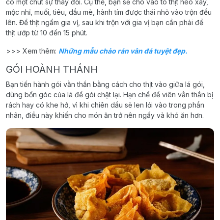
có một chút sự thay đổi. Cụ thể, bạn sẽ cho vào tô thịt heo xay,
mộc nhĩ, muối, tiêu, dầu mè, hành tím được thái nhỏ vào trộn đều
lên. Để thịt ngấm gia vị, sau khi trộn với gia vị bạn cần phải để
thịt ướp từ 10 đến 15 phút.
>>> Xem thêm:
Những mẫu chảo rán vân đá tuyệt đẹp.
GÓI HOÀNH THÁNH
Bạn tiến hành gói vằn thắn bằng cách cho thịt vào giữa lá gói,
dùng bốn góc của lá để gói chặt lại. Hạn chế để viên vằn thắn bị
rách hay có khe hở, vì khi chiên dầu sẽ len lỏi vào trong phần
nhân, điều này khiến cho món ăn trở nên ngấy và khó ăn hơn.