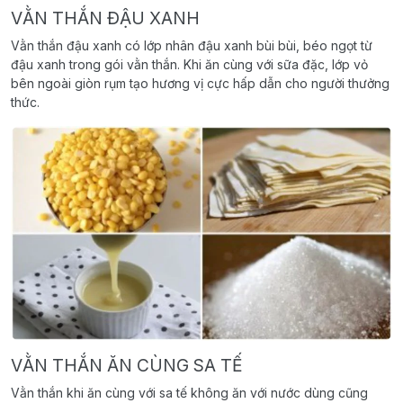
VẰN THẮN ĐẬU XANH
Vằn thắn đậu xanh có lớp nhân đậu xanh bùi bùi, béo ngọt từ
đậu xanh trong gói vằn thắn. Khi ăn cùng với sữa đặc, lớp vỏ
bên ngoài giòn rụm tạo hương vị cực hấp dẫn cho người thưởng
thức.
VẰN THẮN ĂN CÙNG SA TẾ
Vằn thắn khi ăn cùng với sa tế không ăn với nước dùng cũng