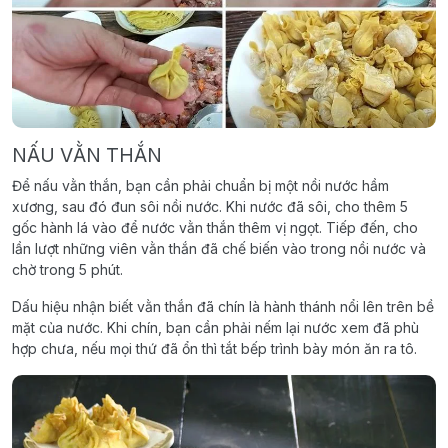
NẤU VẰN THẮN
Để nấu vằn thắn, bạn cần phải chuẩn bị một nồi nước hầm
xương, sau đó đun sôi nồi nước. Khi nước đã sôi, cho thêm 5
gốc hành lá vào để nước vằn thắn thêm vị ngọt. Tiếp đến, cho
lần lượt những viên vằn thắn đã chế biến vào trong nồi nước và
chờ trong 5 phút.
Dấu hiệu nhận biết vằn thắn đã chín là hành thánh nổi lên trên bề
mặt của nước. Khi chín, bạn cần phải nếm lại nước xem đã phù
hợp chưa, nếu mọi thứ đã ổn thì tắt bếp trình bày món ăn ra tô.