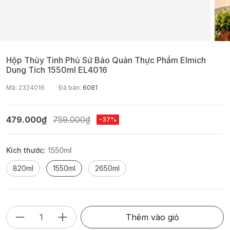
Hộp Thủy Tinh Phủ Sứ Bảo Quản Thực Phẩm Elmich
Dung Tích 1550ml EL4016
Mã: 2324016
Đã bán:
6081
479.000₫
759.000₫
-37%
Kích thước:
1550ml
820ml
1550ml
2650ml
Thêm vào giỏ