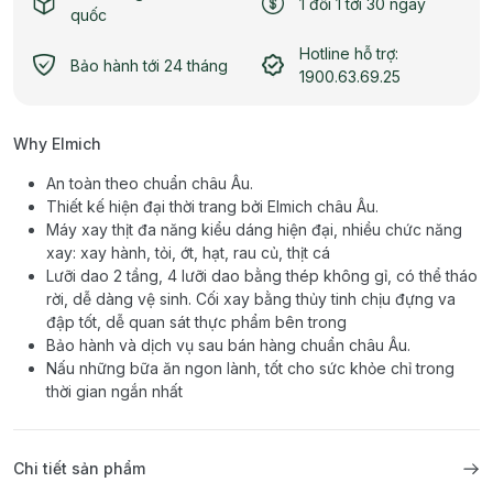
1 đổi 1 tới 30 ngày
quốc
Hotline hỗ trợ:
Bảo hành tới 24 tháng
1900.63.69.25
Why Elmich
An toàn theo chuẩn châu Âu.
Thiết kế hiện đại thời trang bởi Elmich châu Âu.
Máy xay thịt đa năng kiểu dáng hiện đại, nhiều chức năng
xay: xay hành, tỏi, ớt, hạt, rau củ, thịt cá
Lưỡi dao 2 tầng, 4 lưỡi dao bằng thép không gỉ, có thể tháo
rời, dễ dàng vệ sinh. Cối xay bằng thủy tinh chịu đựng va
đập tốt, dễ quan sát thực phẩm bên trong
Bảo hành và dịch vụ sau bán hàng chuẩn châu Âu.
Nấu những bữa ăn ngon lành, tốt cho sức khỏe chỉ trong
thời gian ngắn nhất
Chi tiết sản phẩm