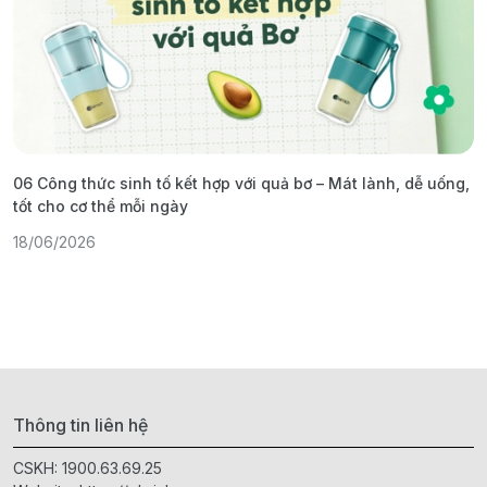
06 Công thức sinh tố kết hợp với quả bơ – Mát lành, dễ uống,
G
tốt cho cơ thể mỗi ngày
ả
18/06/2026
1
Thông tin liên hệ
CSKH:
1900.63.69.25