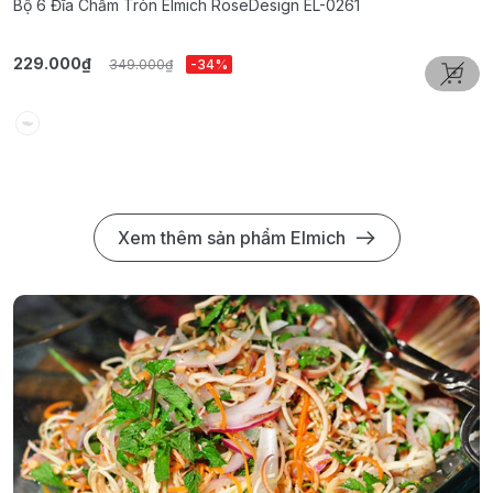
Bộ 6 Đĩa Chấm Tròn Elmich RoseDesign EL-0261
B
229.000₫
3
349.000₫
-34%
Xem thêm sản phẩm Elmich