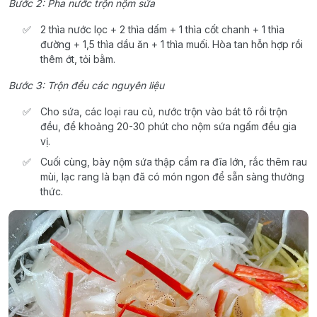
Bước 2: Pha nước trộn nộm sứa
2 thìa nước lọc + 2 thìa dấm + 1 thìa cốt chanh + 1 thìa
đường + 1,5 thìa dầu ăn + 1 thìa muối. Hòa tan hỗn hợp rồi
thêm ớt, tỏi bằm.
Bước 3: Trộn đều các nguyên liệu
Cho sứa, các loại rau củ, nước trộn vào bát tô rồi trộn
đều, để khoảng 20-30 phút cho nộm sứa ngấm đều gia
vị.
Cuối cùng, bày nộm sứa thập cẩm ra đĩa lớn, rắc thêm rau
mùi, lạc rang là bạn đã có món ngon để sẵn sàng thưởng
thức.