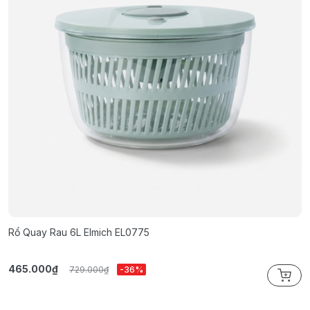
Rổ Quay Rau 6L Elmich EL0775
B
465.000₫
2
729.000₫
-36%