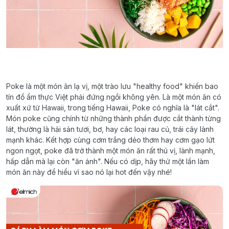
Poke là một món ăn lạ vị, một trào lưu "healthy food" khiến bao
tín đồ ẩm thực Việt phải đứng ngồi không yên. Là một món ăn có
xuất xứ từ Hawaii, trong tiếng Hawaii, Poke có nghĩa là "lát cắt".
Món poke cũng chính từ những thành phần được cắt thành từng
lát, thường là hải sản tươi, bơ, hay các loại rau củ, trái cây lành
mạnh khác. Kết hợp cùng cơm trắng dẻo thơm hay cơm gạo lứt
ngon ngọt, poke đã trở thành một món ăn rất thú vị, lành mạnh,
hấp dẫn mà lại còn "ăn ảnh". Nếu có dịp, hãy thử một lần làm
món ăn này để hiểu vì sao nó lại hot đến vậy nhé!