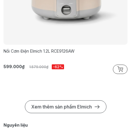
Nồi Cơm Điện Elmich 1.2L RCE9126AW
N
599.000₫
7
1.579.000₫
-62%
Xem thêm sản phẩm Elmich
Nguyên liệu