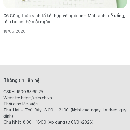
06 Công thức sinh tố kết hợp với quả bơ – Mát lành, dễ uống,
G
tốt cho cơ thể mỗi ngày
ả
18/06/2026
1
Thông tin liên hệ
CSKH:
1900.63.69.25
Website:
https://elmich.vn
Thời gian làm việc:
Thứ Hai – Thứ Bảy: 8:00 – 21:00 (Nghỉ các ngày Lễ theo quy
định)
Chủ Nhật: 8:00 – 18:00 (Áp dụng từ 01/01/2026)