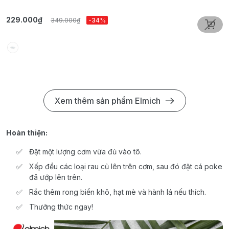
229.000₫
3
349.000₫
-34%
Xem thêm sản phẩm Elmich
Hoàn thiện:
Đặt một lượng cơm vừa đủ vào tô.
Xếp đều các loại rau củ lên trên cơm, sau đó đặt cá poke
đã ướp lên trên.
Rắc thêm rong biển khô, hạt mè và hành lá nếu thích.
Thưởng thức ngay!