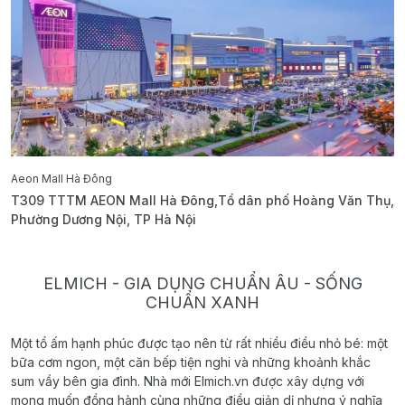
Aeon Mall Hà Đông
E
T309 TTTM AEON Mall Hà Đông,Tổ dân phố Hoàng Văn Thụ,
B
Phường Dương Nội, TP Hà Nội
T
ELMICH - GIA DỤNG CHUẨN ÂU - SỐNG
CHUẨN XANH
Một tổ ấm hạnh phúc được tạo nên từ rất nhiều điều nhỏ bé: một
bữa cơm ngon, một căn bếp tiện nghi và những khoảnh khắc
sum vầy bên gia đình. Nhà mới Elmich.vn được xây dựng với
mong muốn đồng hành cùng những điều giản dị nhưng ý nghĩa