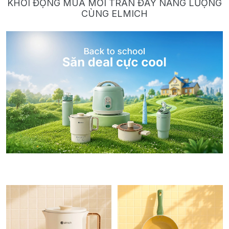
KHỞI ĐỘNG MÙA MỚI TRÀN ĐẦY NĂNG LƯỢNG
CÙNG ELMICH