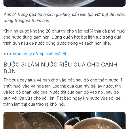
Ảnh 5: Trong quá trình ninh giò heo, cần liên tục vớt bọt để nước
dùng trong và thơm hơn
Khi ninh được khoảng 20 phút thì cho vào nồi ¼ thìa cà phê muối
cho nước dùng đậm hơn. Đừng quên hớt bọt liên tục trong quá
trình đun nấu để nước dùng được trong và sạch hơn nhé.
>>>
Mua ngay nồi áp suất giá tốt
BƯỚC 3: LÀM NƯỚC RIÊU CUA CHO CANH
BÚN
Thịt cua xay mua về bạn cho vào bát, sau đó cho thêm nước, 1
chút muối vào và hòa tan. Lọc thịt cua qua rây để lấy nước, thịt
và lọc bỏ phần xác cua. Nước thịt cua bạn đổ vào nồi, sau đó
đun với lửa vừa cho sôi lên. Tắt bếp ngay khi nước vừa sôi để
tránh làm thịt cua trào ra khỏi nồi.