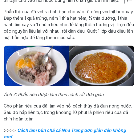
thì bạn cho vào nồi nước dùng ninh chân giò để ninh tiếp.
Phần thịt cua đã vớt ra bát, bạn cho vào tô cũng với thịt heo xay.
Đập thêm 1 quả trứng, nêm 1 thìa hạt nêm, ¼ thìa đường, 1 thìa
hành tím xay và 1 nhúm tiêu nhỏ để tăng thêm hương vị. Trộn đều
các nguyên liệu lại với nhau, rồi dàn đều. Quét 1 lớp dầu điều lên
mặt hỗn hợp để tăng thêm màu sắc.
Ảnh 7: Phần riêu được làm theo cách rất đơn giản
Cho phần riêu cua đã làm vào nồi cách thủy đã đun nóng nước.
Sau đó hấp liên tục trong khoảng 10 phút là phiền riêu cua đã
chín hoàn toàn.
>>>>
Cách làm bún chả cá Nha Trang đơn giản đến không
ngờ.