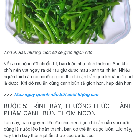
Ảnh 9: Rau muống luộc sơ sẽ giòn ngon hơn
Về rau muống đã chuẩn bị, bạn luộc như bình thường. Sau khi
chín nên vớt ngay ra để rau giữ được màu xanh tự nhiên. Nhiều
người thích ăn rau muống giòn thì chỉ cần trần qua khoảng 1 phút
là được. Khi đó rau ăn cùng canh bún sẽ giòn hơn, hấp dẫn hơn.
>>>
Mua ngay quánh nấu bột chất lượng cao.
BƯỚC 5: TRÌNH BÀY, THƯỞNG THỨC THÀNH
PHẨM CANH BÚN THƠM NGON
Lúc này, các nguyên liệu đã chín nên bạn chỉ cần nấu sôi nước
dùng là nước lèo hoàn thành, bạn có thể ăn được luôn. Lúc này,
hãy trình bày thành phẩm theo các bước sau: