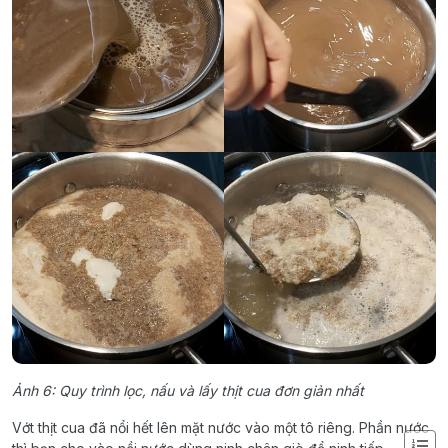
Ảnh 6: Quy trình lọc, nấu và lấy thịt cua đơn giản nhất
Vớt thịt cua đã nổi hết lên mặt nước vào một tô riêng. Phần nước