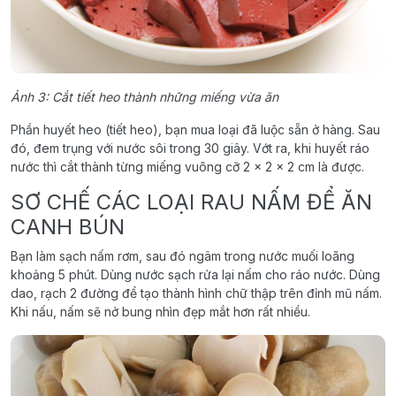
Ảnh 3: Cắt tiết heo thành những miếng vừa ăn
Phần huyết heo (tiết heo), bạn mua loại đã luộc sẵn ở hàng. Sau
đó, đem trụng với nước sôi trong 30 giây. Vớt ra, khi huyết ráo
nước thì cắt thành từng miếng vuông cỡ 2 x 2 x 2 cm là được.
SƠ CHẾ CÁC LOẠI RAU NẤM ĐỂ ĂN
CANH BÚN
Bạn làm sạch nấm rơm, sau đó ngâm trong nước muối loãng
khoảng 5 phút. Dùng nước sạch rửa lại nấm cho ráo nước. Dùng
dao, rạch 2 đường để tạo thành hình chữ thập trên đỉnh mũ nấm.
Khi nấu, nấm sẽ nở bung nhìn đẹp mắt hơn rất nhiều.