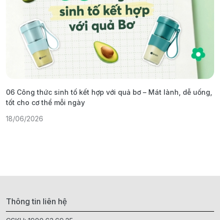
06 Công thức sinh tố kết hợp với quả bơ – Mát lành, dễ uống,
G
tốt cho cơ thể mỗi ngày
ả
18/06/2026
1
Thông tin liên hệ