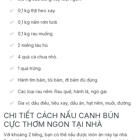
0,1 kg thịt heo xay.
0,1 kg nấm rơm tươi.
0,1 kg rau muống.
2 miếng tàu hũ.
4 quả cà chua nhỏ.
1 quả trứng.
Hành tím băm, tỏi băm, ớt băm đủ dùng.
Các loại rau nêm: Rau quế, hành lá, ngò gai.
Gia vị: dầu điều, tiêu xay, dầu ăn, hạt nêm, muối, đường.
CHI TIẾT CÁCH NẤU CANH BÚN
CỰC THƠM NGON TẠI NHÀ
Với khoảng 2 tiếng, bạn có thể nấu được món ăn này tại nhà.