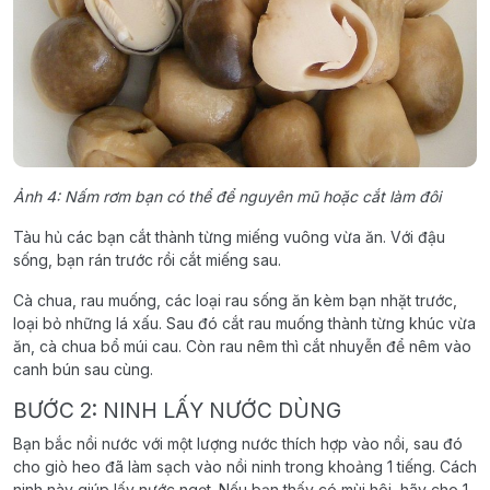
Ảnh 4: Nấm rơm bạn có thể để nguyên mũ hoặc cắt làm đôi
Tàu hủ các bạn cắt thành từng miếng vuông vừa ăn. Với đậu
sống, bạn rán trước rồi cắt miếng sau.
Cà chua, rau muống, các loại rau sống ăn kèm bạn nhặt trước,
loại bỏ những lá xấu. Sau đó cắt rau muống thành từng khúc vừa
ăn, cà chua bổ múi cau. Còn rau nêm thì cắt nhuyễn để nêm vào
canh bún sau cùng.
BƯỚC 2: NINH LẤY NƯỚC DÙNG
Bạn bắc nồi nước với một lượng nước thích hợp vào nồi, sau đó
cho giò heo đã làm sạch vào nồi ninh trong khoảng 1 tiếng. Cách
ninh này giúp lấy nước ngọt. Nếu bạn thấy có mùi hôi, hãy cho 1