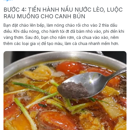
BƯỚC 4: TIẾN HÀNH NẤU NƯỚC LÈO, LUỘC
RAU MUỐNG CHO CANH BÚN
Bạn đặt chảo lên bếp, làm nóng chảo rồi cho vào 2 thìa dầu
điều. Khi dầu nóng, cho hành tỏi ớt đã băm nhỏ vào, phi đến khi
vàng thơm. Sau đó, bạn cho nấm rơm, cà chua vào xào, nêm
thêm các loại gia vị để tạo màu, làm cà chua nhanh mềm hơn.