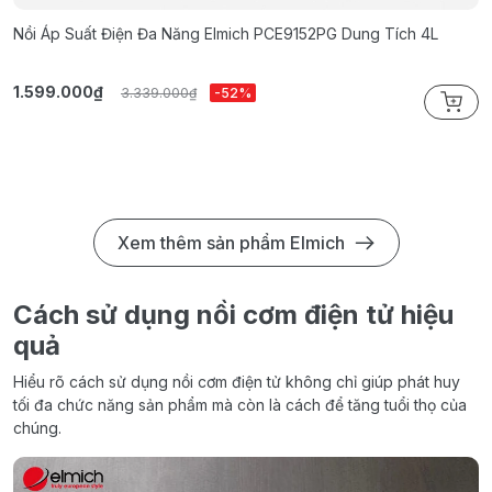
Nồi Áp Suất Điện Đa Năng Elmich PCE9152PG Dung Tích 4L
N
1.599.000₫
3
3.339.000₫
-52%
Xem thêm sản phẩm Elmich
Cách sử dụng nồi cơm điện tử hiệu
quả
Hiểu rõ cách sử dụng nồi cơm điện tử không chỉ giúp phát huy
tối đa chức năng sản phẩm mà còn là cách để tăng tuổi thọ của
chúng.