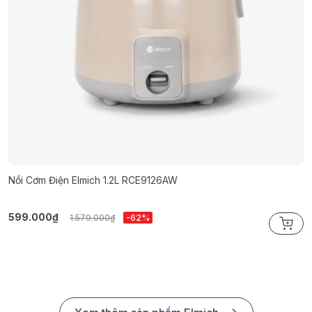
Nồi Cơm Điện Elmich 1.2L RCE9126AW
N
599.000₫
7
1.579.000₫
-62%