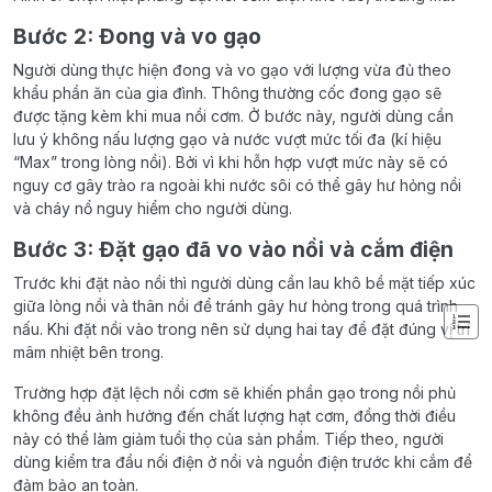
Bước 2: Đong và vo gạo
Người dùng thực hiện đong và vo gạo với lượng vừa đủ theo
khẩu phần ăn của gia đình. Thông thường cốc đong gạo sẽ
được tặng kèm khi mua nồi cơm. Ở bước này, người dùng cần
lưu ý không nấu lượng gạo và nước vượt mức tối đa (kí hiệu
“Max” trong lòng nồi). Bởi vì khi hỗn hợp vượt mức này sẽ có
nguy cơ gây trào ra ngoài khi nước sôi có thể gây hư hỏng nồi
và cháy nổ nguy hiểm cho người dùng.
Bước 3: Đặt gạo đã vo vào nồi và cắm điện
Trước khi đặt nào nồi thì người dùng cần lau khô bề mặt tiếp xúc
giữa lòng nồi và thân nồi để tránh gây hư hỏng trong quá trình
nấu. Khi đặt nồi vào trong nên sử dụng hai tay để đặt đúng vị trí
mâm nhiệt bên trong.
Trường hợp đặt lệch nồi cơm sẽ khiến phần gạo trong nồi phủ
không đều ảnh hưởng đến chất lượng hạt cơm, đồng thời điều
này có thể làm giảm tuổi thọ của sản phẩm. Tiếp theo, người
dùng kiểm tra đầu nối điện ở nồi và nguồn điện trước khi cắm để
đảm bảo an toàn.