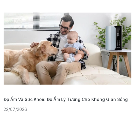
Độ Ẩm Và Sức Khỏe: Độ Ẩm Lý Tưởng Cho Không Gian Sống
S
22/07/2026
1