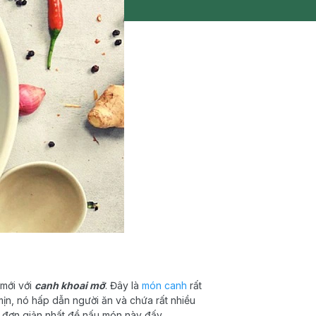
 mới với
canh khoai mỡ
. Đây là
món canh
rất
mịn, nó hấp dẫn người ăn và chứa rất nhiều
ch đơn giản nhất để nấu món này đấy.