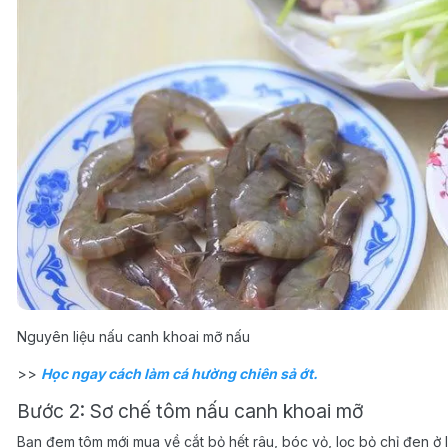
Nguyên liệu nấu canh khoai mỡ nấu
>>
Học ngay cách làm cá hường chiên sả ớt.
Bước 2: Sơ chế tôm nấu canh khoai mỡ
Bạn đem tôm mới mua về cắt bỏ hết râu, bóc vỏ, lọc bỏ chỉ đen ở