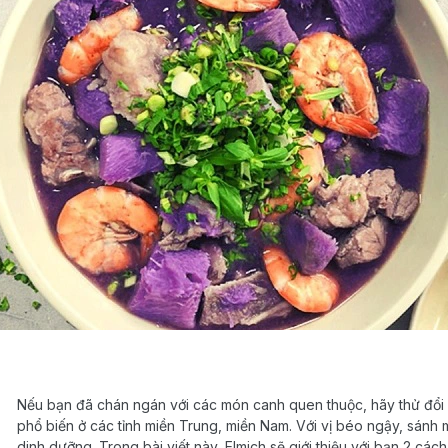
Nếu bạn đã chán ngán với các món canh quen thuộc, hãy thử đổi
phổ biến ở các tỉnh miền Trung, miền Nam. Với vị béo ngậy, sánh 
dinh dưỡng. Trong bài viết này, Elmich sẽ giới thiệu với bạn 2 cá