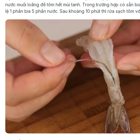
nước muối loãng để tôm hết mùi tanh. Trong trường hợp có sẵn bi
lệ 1 phần bia 5 phần nước. Sau khoảng 10 phút thì rửa sạch tôm v