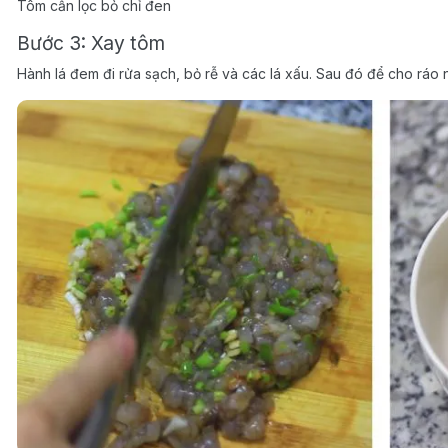
Tôm cần lọc bỏ chỉ đen
Bước 3: Xay tôm
Hành lá đem đi rửa sạch, bỏ rễ và các lá xấu. Sau đó để cho ráo n